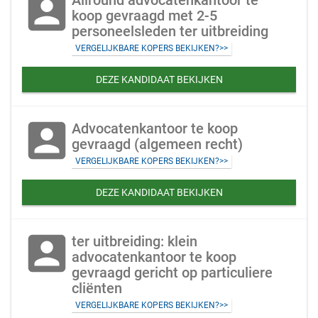
account_box
Allround advocatenkantoor te
koop gevraagd met 2-5
personeelsleden ter uitbreiding
VERGELIJKBARE KOPERS BEKIJKEN?>>
DEZE KANDIDAAT BEKIJKEN
account_box
Advocatenkantoor te koop
gevraagd (algemeen recht)
VERGELIJKBARE KOPERS BEKIJKEN?>>
DEZE KANDIDAAT BEKIJKEN
account_box
ter uitbreiding: klein
advocatenkantoor te koop
gevraagd gericht op particuliere
cliënten
VERGELIJKBARE KOPERS BEKIJKEN?>>