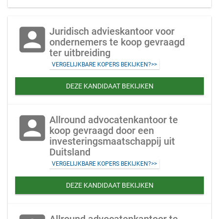
account_box
Juridisch advieskantoor voor
ondernemers te koop gevraagd
ter uitbreiding
VERGELIJKBARE KOPERS BEKIJKEN?>>
DEZE KANDIDAAT BEKIJKEN
account_box
Allround advocatenkantoor te
koop gevraagd door een
investeringsmaatschappij uit
Duitsland
VERGELIJKBARE KOPERS BEKIJKEN?>>
DEZE KANDIDAAT BEKIJKEN