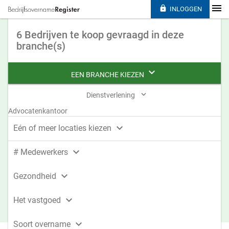

INLOGGEN
6 Bedrijven te koop gevraagd in deze
branche(s)

EEN BRANCHE KIEZEN

Dienstverlening
Advocatenkantoor

Eén of meer locaties kiezen

# Medewerkers

Gezondheid

Het vastgoed

Soort overname