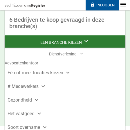

INLOGGEN
6 Bedrijven te koop gevraagd in deze
branche(s)

EEN BRANCHE KIEZEN

Dienstverlening
Advocatenkantoor

Eén of meer locaties kiezen

# Medewerkers

Gezondheid

Het vastgoed

Soort overname