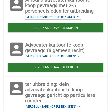
account_box
Allround advocatenkantoor te
koop gevraagd met 2-5
personeelsleden ter uitbreiding
VERGELIJKBARE KOPERS BEKIJKEN?>>
DEZE KANDIDAAT BEKIJKEN
account_box
Advocatenkantoor te koop
gevraagd (algemeen recht)
VERGELIJKBARE KOPERS BEKIJKEN?>>
DEZE KANDIDAAT BEKIJKEN
account_box
ter uitbreiding: klein
advocatenkantoor te koop
gevraagd gericht op particuliere
cliënten
VERGELIJKBARE KOPERS BEKIJKEN?>>