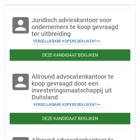
account_box
Juridisch advieskantoor voor
ondernemers te koop gevraagd
ter uitbreiding
VERGELIJKBARE KOPERS BEKIJKEN?>>
DEZE KANDIDAAT BEKIJKEN
account_box
Allround advocatenkantoor te
koop gevraagd door een
investeringsmaatschappij uit
Duitsland
VERGELIJKBARE KOPERS BEKIJKEN?>>
DEZE KANDIDAAT BEKIJKEN