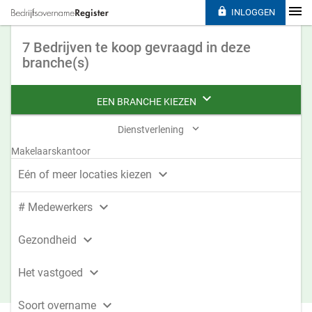

INLOGGEN
7 Bedrijven te koop gevraagd in deze
branche(s)

EEN BRANCHE KIEZEN

Dienstverlening
Makelaarskantoor

Eén of meer locaties kiezen

# Medewerkers

Gezondheid

Het vastgoed

Soort overname