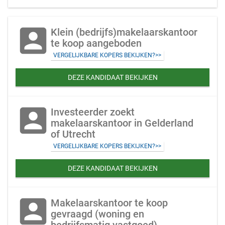
account_box
Klein (bedrijfs)makelaarskantoor
te koop aangeboden
VERGELIJKBARE KOPERS BEKIJKEN?>>
DEZE KANDIDAAT BEKIJKEN
account_box
Investeerder zoekt
makelaarskantoor in Gelderland
of Utrecht
VERGELIJKBARE KOPERS BEKIJKEN?>>
DEZE KANDIDAAT BEKIJKEN
account_box
Makelaarskantoor te koop
gevraagd (woning en