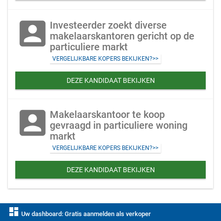
account_box
Investeerder zoekt diverse
makelaarskantoren gericht op de
particuliere markt
VERGELIJKBARE KOPERS BEKIJKEN?>>
DEZE KANDIDAAT BEKIJKEN
account_box
Makelaarskantoor te koop
gevraagd in particuliere woning
markt
VERGELIJKBARE KOPERS BEKIJKEN?>>
DEZE KANDIDAAT BEKIJKEN
dashboard
Uw dashboard: Gratis aanmelden als verkoper