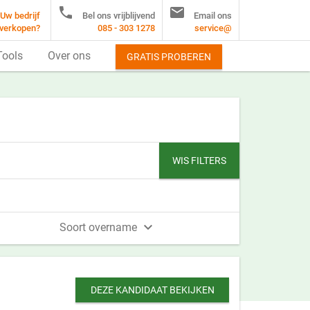


Uw bedrijf
Bel ons vrijblijvend
Email ons
verkopen?
085 - 303 1278
service@
Tools
Over ons
GRATIS PROBEREN
WIS FILTERS

Soort overname
DEZE KANDIDAAT BEKIJKEN