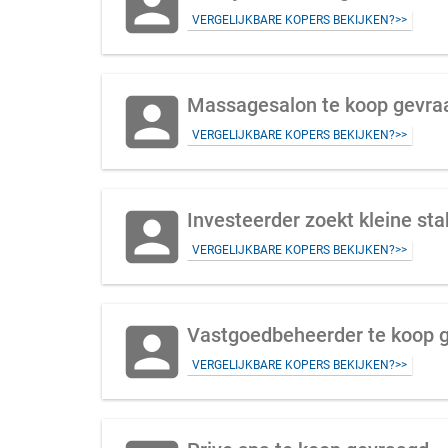
account_box
VERGELIJKBARE KOPERS BEKIJKEN?>>
account_box
Massagesalon te koop gevraa
VERGELIJKBARE KOPERS BEKIJKEN?>>
account_box
Investeerder zoekt kleine sta
VERGELIJKBARE KOPERS BEKIJKEN?>>
account_box
Vastgoedbeheerder te koop ge
VERGELIJKBARE KOPERS BEKIJKEN?>>