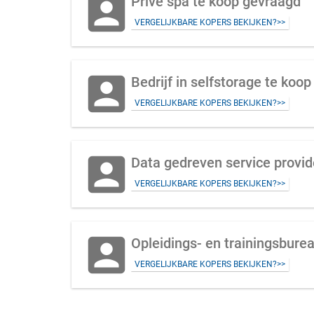
account_box
Prive spa te koop gevraagd
VERGELIJKBARE KOPERS BEKIJKEN?>>
account_box
Bedrijf in selfstorage te koop
VERGELIJKBARE KOPERS BEKIJKEN?>>
account_box
Data gedreven service provid
VERGELIJKBARE KOPERS BEKIJKEN?>>
account_box
Opleidings- en trainingsburea
VERGELIJKBARE KOPERS BEKIJKEN?>>