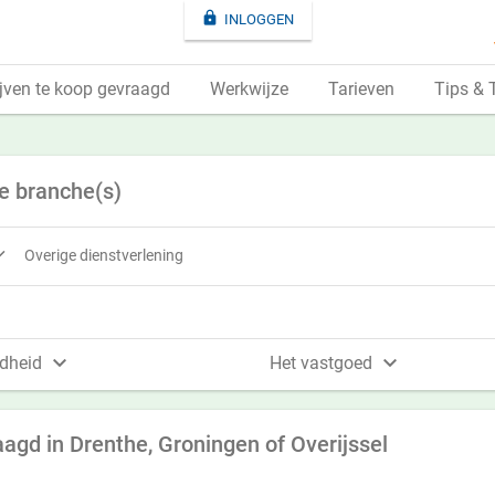

INLOGGEN
jven te koop gevraagd
Werkwijze
Tarieven
Tips & 
e branche(s)

Overige dienstverlening


dheid
Het vastgoed
gd in Drenthe, Groningen of Overijssel