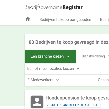
home
Bedrijven te koop aangeboden
Bedri
83 Bedrijven te koop gevraagd in dez
Een branche kiezen
Dienstverlening


Eén of meer locaties kiezen

# Medewerkers
Gezon
account_box
Hondenpension te koop gevraa
VERGELIJKBARE KOPERS BEKIJKEN?>>