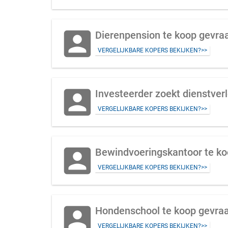
account_box
Dierenpension te koop gevra
VERGELIJKBARE KOPERS BEKIJKEN?>>
account_box
Investeerder zoekt dienstve
VERGELIJKBARE KOPERS BEKIJKEN?>>
account_box
Bewindvoeringskantoor te ko
VERGELIJKBARE KOPERS BEKIJKEN?>>
account_box
Hondenschool te koop gevraa
VERGELIJKBARE KOPERS BEKIJKEN?>>