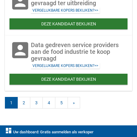
account_box
gevraagd ter uitbreiding
VERGELIJKBARE KOPERS BEKIJKEN?>>
DEZE KANDIDAAT BEKIJKEN
account_box
Data gedreven service providers
aan de food industrie te koop
gevraagd
VERGELIJKBARE KOPERS BEKIJKEN?>>
DEZE KANDIDAAT BEKIJKEN
1
2
3
4
5
»
dashboard
Uw dashboard: Gratis aanmelden als verkoper