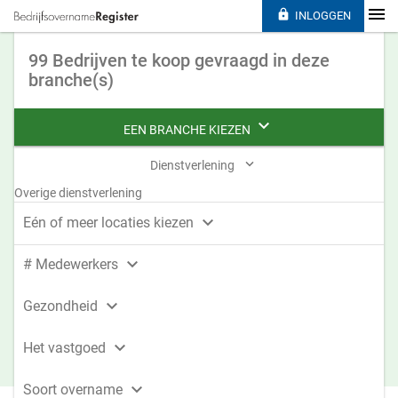

INLOGGEN
99 Bedrijven te koop gevraagd in deze
branche(s)

EEN BRANCHE KIEZEN

Dienstverlening
Overige dienstverlening

Eén of meer locaties kiezen

# Medewerkers

Gezondheid

Het vastgoed

Soort overname