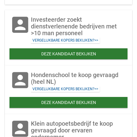
account_box
Investeerder zoekt
dienstverlenende bedrijven met
>10 man personeel
VERGELIJKBARE KOPERS BEKIJKEN?>>
DEZE KANDIDAAT BEKIJKEN
account_box
Hondenschool te koop gevraagd
(heel NL)
VERGELIJKBARE KOPERS BEKIJKEN?>>
DEZE KANDIDAAT BEKIJKEN
account_box
Klein autopoetsbedrijf te koop
gevraagd door ervaren