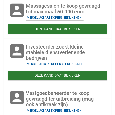
account_box
Massagesalon te koop gevraagd
tot maximaal 50.000 euro
VERGELIJKBARE KOPERS BEKIJKEN?>>
DEZE KANDIDAAT BEKIJKEN
account_box
Investeerder zoekt kleine
stabiele dienstverlenende
bedrijven
VERGELIJKBARE KOPERS BEKIJKEN?>>
DEZE KANDIDAAT BEKIJKEN
account_box
Vastgoedbeheerder te koop
gevraagd ter uitbreiding (mag
ook antikraak zijn)
VERGELIJKBARE KOPERS BEKIJKEN?>>