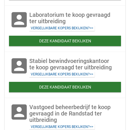
account_box
Laboratorium te koop gevraagd
ter uitbreiding
VERGELIJKBARE KOPERS BEKIJKEN?>>
DEZE KANDIDAAT BEKIJKEN
account_box
Stabiel bewindvoeringskantoor
te koop gevraagd ter uitbreiding
VERGELIJKBARE KOPERS BEKIJKEN?>>
DEZE KANDIDAAT BEKIJKEN
account_box
Vastgoed beheerbedrijf te koop
gevraagd in de Randstad ter
uitbreiding
VERGELIJKBARE KOPERS BEKIJKEN?>>