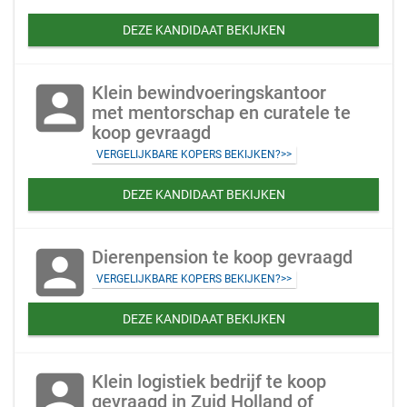
DEZE KANDIDAAT BEKIJKEN
account_box
Klein bewindvoeringskantoor
met mentorschap en curatele te
koop gevraagd
VERGELIJKBARE KOPERS BEKIJKEN?>>
DEZE KANDIDAAT BEKIJKEN
account_box
Dierenpension te koop gevraagd
VERGELIJKBARE KOPERS BEKIJKEN?>>
DEZE KANDIDAAT BEKIJKEN
account_box
Klein logistiek bedrijf te koop
gevraagd in Zuid Holland of