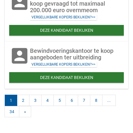
account_box
koop gevraagd tot maximaal
200.000 euro overnmeom
VERGELIJKBARE KOPERS BEKIJKEN?>>
DEZE KANDIDAAT BEKIJKEN
account_box
Bewindvoeringskantoor te koop
aangeboden ter uitbreiding
VERGELIJKBARE KOPERS BEKIJKEN?>>
DEZE KANDIDAAT BEKIJKEN
1
2
3
4
5
6
7
8
...
34
»