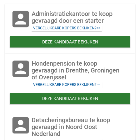
account_box
Administratiekantoor te koop
gevraagd door een starter
VERGELIJKBARE KOPERS BEKIJKEN?>>
DEZE KANDIDAAT BEKIJKEN
account_box
Hondenpension te koop
gevraagd in Drenthe, Groningen
of Overijssel
VERGELIJKBARE KOPERS BEKIJKEN?>>
DEZE KANDIDAAT BEKIJKEN
account_box
Detacheringsbureau te koop
gevraagd in Noord Oost
Nederland