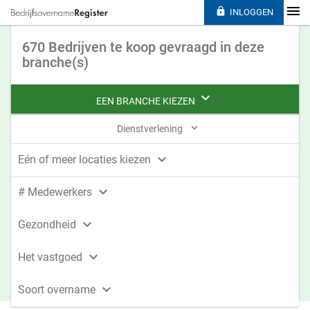

INLOGGEN
670 Bedrijven te koop gevraagd in deze
branche(s)

EEN BRANCHE KIEZEN

Dienstverlening

Eén of meer locaties kiezen

# Medewerkers

Gezondheid

Het vastgoed

Soort overname