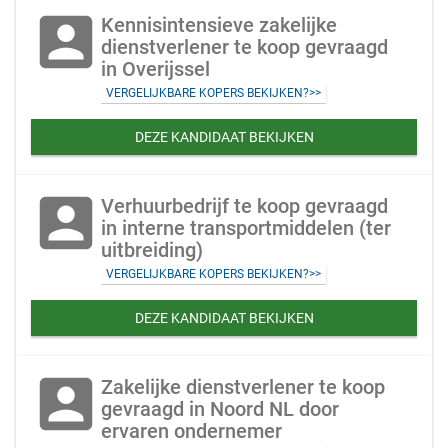
account_box
Kennisintensieve zakelijke
dienstverlener te koop gevraagd
in Overijssel
VERGELIJKBARE KOPERS BEKIJKEN?>>
DEZE KANDIDAAT BEKIJKEN
account_box
Verhuurbedrijf te koop gevraagd
in interne transportmiddelen (ter
uitbreiding)
VERGELIJKBARE KOPERS BEKIJKEN?>>
DEZE KANDIDAAT BEKIJKEN
account_box
Zakelijke dienstverlener te koop
gevraagd in Noord NL door
ervaren ondernemer