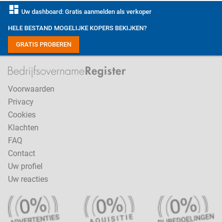
dashboard
Uw dashboard: Gratis aanmelden als verkoper
HELE BESTAND MOGELIJKE KOPERS BEKIJKEN?
GRATIS PROBEREN
Voorwaarden
Privacy
Cookies
Klachten
FAQ
Contact
Uw profiel
Uw reacties