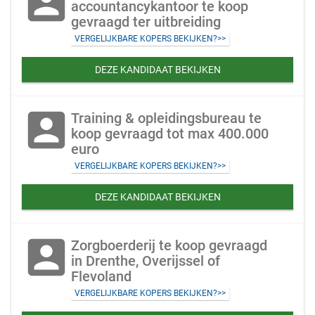
account_box
accountancykantoor te koop
gevraagd ter uitbreiding
VERGELIJKBARE KOPERS BEKIJKEN?>>
DEZE KANDIDAAT BEKIJKEN
account_box
Training & opleidingsbureau te
koop gevraagd tot max 400.000
euro
VERGELIJKBARE KOPERS BEKIJKEN?>>
DEZE KANDIDAAT BEKIJKEN
account_box
Zorgboerderij te koop gevraagd
in Drenthe, Overijssel of
Flevoland
VERGELIJKBARE KOPERS BEKIJKEN?>>