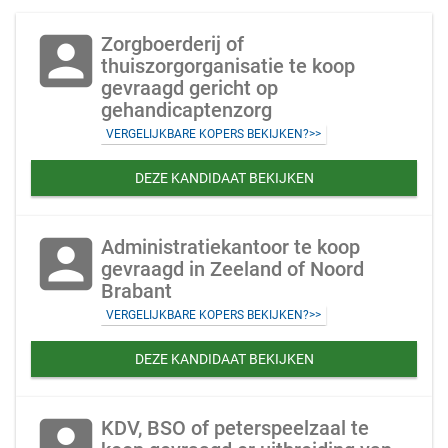
account_box
Zorgboerderij of
thuiszorgorganisatie te koop
gevraagd gericht op
gehandicaptenzorg
VERGELIJKBARE KOPERS BEKIJKEN?>>
DEZE KANDIDAAT BEKIJKEN
account_box
Administratiekantoor te koop
gevraagd in Zeeland of Noord
Brabant
VERGELIJKBARE KOPERS BEKIJKEN?>>
DEZE KANDIDAAT BEKIJKEN
account_box
KDV, BSO of peterspeelzaal te