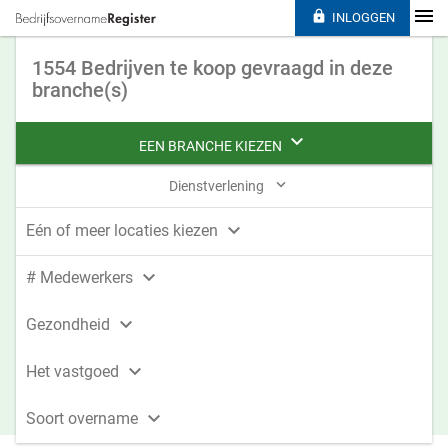

INLOGGEN
1554 Bedrijven te koop gevraagd in deze
branche(s)

EEN BRANCHE KIEZEN

Dienstverlening

Eén of meer locaties kiezen

# Medewerkers

Gezondheid

Het vastgoed

Soort overname