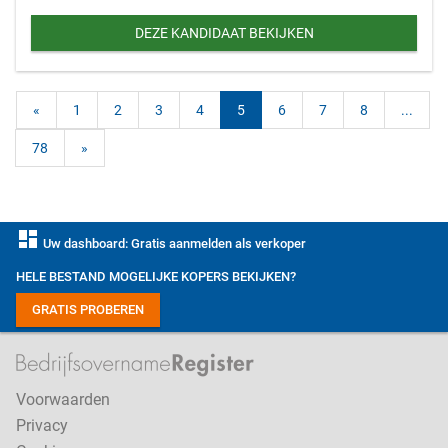
DEZE KANDIDAAT BEKIJKEN
«
1
2
3
4
5
6
7
8
...
78
»
dashboard
Uw dashboard: Gratis aanmelden als verkoper
HELE BESTAND MOGELIJKE KOPERS BEKIJKEN?
GRATIS PROBEREN
Voorwaarden
Privacy