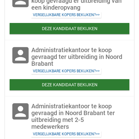
koop gevraagd er uitbreiding van
een kinderopvang
VERGELIJKBARE KOPERS BEKIJKEN?>>
DEZE KANDIDAAT BEKIJKEN
account_box
Administratiekantoor te koop
gevraagd ter uitbreiding in Noord
Brabant
VERGELIJKBARE KOPERS BEKIJKEN?>>
DEZE KANDIDAAT BEKIJKEN
account_box
Administratiekantoor te koop
gevraagd in Noord Brabant ter
uitbreiding met 2-5
medewerkers
VERGELIJKBARE KOPERS BEKIJKEN?>>