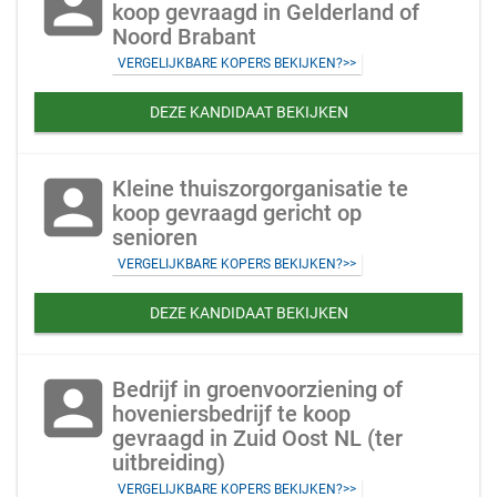
account_box
koop gevraagd in Gelderland of
Noord Brabant
VERGELIJKBARE KOPERS BEKIJKEN?>>
DEZE KANDIDAAT BEKIJKEN
account_box
Kleine thuiszorgorganisatie te
koop gevraagd gericht op
senioren
VERGELIJKBARE KOPERS BEKIJKEN?>>
DEZE KANDIDAAT BEKIJKEN
account_box
Bedrijf in groenvoorziening of
hoveniersbedrijf te koop
gevraagd in Zuid Oost NL (ter
uitbreiding)
VERGELIJKBARE KOPERS BEKIJKEN?>>