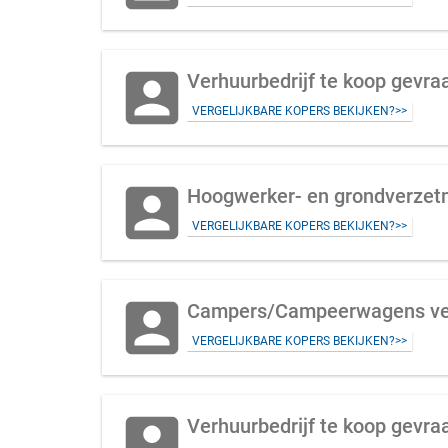
account_box
Verhuurbedrijf te koop gevraa
VERGELIJKBARE KOPERS BEKIJKEN?>>
account_box
Hoogwerker- en grondverzetma
VERGELIJKBARE KOPERS BEKIJKEN?>>
account_box
Campers/Campeerwagens verh
VERGELIJKBARE KOPERS BEKIJKEN?>>
account_box
Verhuurbedrijf te koop gevraa