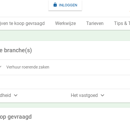

INLOGGEN
jven te koop gevraagd
Werkwijze
Tarieven
Tips & 
e branche(s)

Verhuur roerende zaken


dheid
Het vastgoed
oop gevraagd