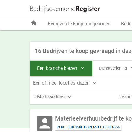
home
Bedrijven te koop aangeboden
Bedri
16 Bedrijven te koop gevraagd in dez
Een branche kiezen
Dienstverlening


Eén of meer locaties kiezen

# Medewerkers
Gezon
account_box
Materieelverhuurbedrijf te k
VERGELIJKBARE KOPERS BEKIJKEN?>>