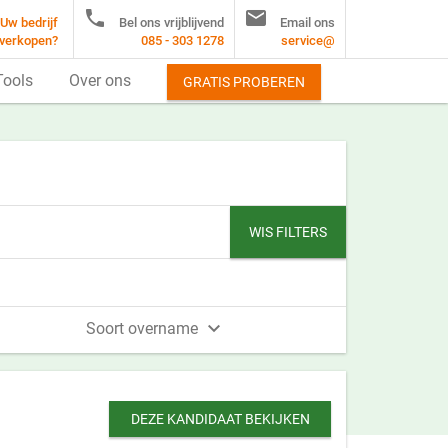


Uw bedrijf
Bel ons vrijblijvend
Email ons
verkopen?
085 - 303 1278
service@
Tools
Over ons
GRATIS PROBEREN
WIS FILTERS

Soort overname
DEZE KANDIDAAT BEKIJKEN