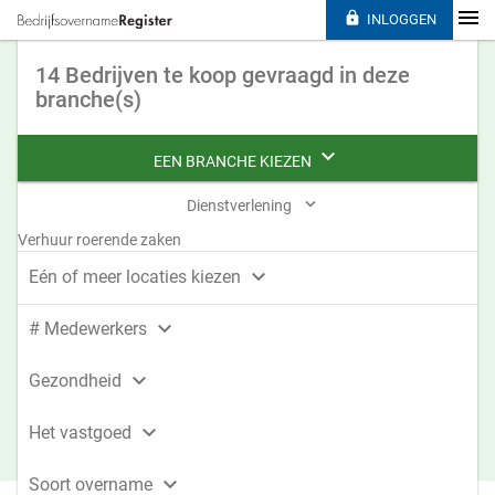

INLOGGEN
14 Bedrijven te koop gevraagd in deze
branche(s)

EEN BRANCHE KIEZEN

Dienstverlening
Verhuur roerende zaken

Eén of meer locaties kiezen

# Medewerkers

Gezondheid

Het vastgoed

Soort overname