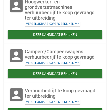
account_box
Hoogwerker- en
grondverzetmachines
verhuurbedrijf te koop gevraagd
ter uitbreiding
VERGELIJKBARE KOPERS BEKIJKEN?>>
DEZE KANDIDAAT BEKIJKEN
account_box
Campers/Campeerwagens
verhuurbedrijf te koop gevraagd
VERGELIJKBARE KOPERS BEKIJKEN?>>
DEZE KANDIDAAT BEKIJKEN
account_box
Verhuurbedrijf te koop gevraagd
ter uitbreiding
VERGELIJKBARE KOPERS BEKIJKEN?>>