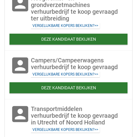
account_box
grondverzetmachines
verhuurbedrijf te koop gevraagd
ter uitbreiding
VERGELIJKBARE KOPERS BEKIJKEN?>>
DEZE KANDIDAAT BEKIJKEN
account_box
Campers/Campeerwagens
verhuurbedrijf te koop gevraagd
VERGELIJKBARE KOPERS BEKIJKEN?>>
DEZE KANDIDAAT BEKIJKEN
account_box
Transportmiddelen
verhuurbedrijf te koop gevraagd
in Utrecht of Noord Holland
VERGELIJKBARE KOPERS BEKIJKEN?>>