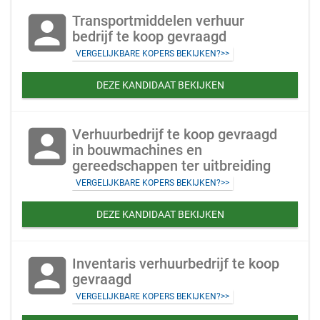
account_box
Transportmiddelen verhuur
bedrijf te koop gevraagd
VERGELIJKBARE KOPERS BEKIJKEN?>>
DEZE KANDIDAAT BEKIJKEN
account_box
Verhuurbedrijf te koop gevraagd
in bouwmachines en
gereedschappen ter uitbreiding
VERGELIJKBARE KOPERS BEKIJKEN?>>
DEZE KANDIDAAT BEKIJKEN
account_box
Inventaris verhuurbedrijf te koop
gevraagd
VERGELIJKBARE KOPERS BEKIJKEN?>>