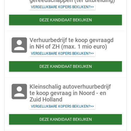
gereedschappen (ter uitbreiding)
VERGELIJKBARE KOPERS BEKIJKEN?>>
DEZE KANDIDAAT BEKIJKEN
account_box
Verhuurbedrijf te koop gevraagd
in NH of ZH (max. 1 mio euro)
VERGELIJKBARE KOPERS BEKIJKEN?>>
DEZE KANDIDAAT BEKIJKEN
account_box
Kleinschalig autoverhuurbedrijf
te koop gevraag in Noord - en
Zuid Holland
VERGELIJKBARE KOPERS BEKIJKEN?>>
DEZE KANDIDAAT BEKIJKEN