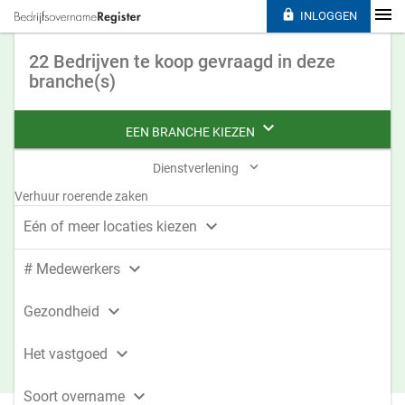

INLOGGEN
22 Bedrijven te koop gevraagd in deze
branche(s)

EEN BRANCHE KIEZEN

Dienstverlening
Verhuur roerende zaken

Eén of meer locaties kiezen

# Medewerkers

Gezondheid

Het vastgoed

Soort overname