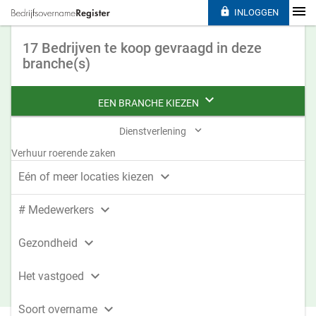

INLOGGEN
17 Bedrijven te koop gevraagd in deze
branche(s)

EEN BRANCHE KIEZEN

Dienstverlening
Verhuur roerende zaken

Eén of meer locaties kiezen

# Medewerkers

Gezondheid

Het vastgoed

Soort overname