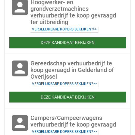
account_box
Hoogwerker- en
grondverzetmachines
verhuurbedrijf te koop gevraagd
ter uitbreiding
VERGELIJKBARE KOPERS BEKIJKEN?>>
DEZE KANDIDAAT BEKIJKEN
account_box
Gereedschap verhuurbedrijf te
koop gevraagd in Gelderland of
Overijssel
VERGELIJKBARE KOPERS BEKIJKEN?>>
DEZE KANDIDAAT BEKIJKEN
account_box
Campers/Campeerwagens
verhuurbedrijf te koop gevraagd
VERGELIJKBARE KOPERS BEKIJKEN?>>