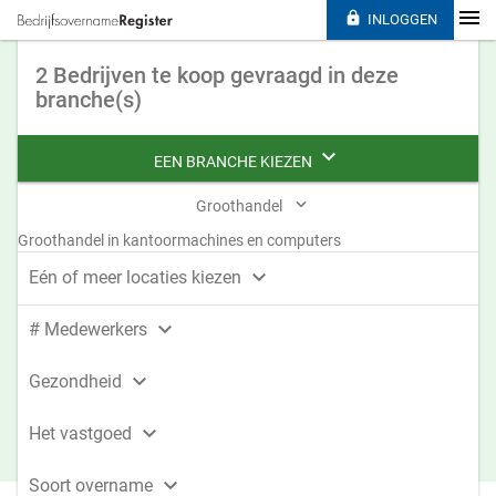

INLOGGEN
2 Bedrijven te koop gevraagd in deze
branche(s)

EEN BRANCHE KIEZEN

Groothandel
Groothandel in kantoormachines en computers

Eén of meer locaties kiezen

# Medewerkers

Gezondheid

Het vastgoed

Soort overname