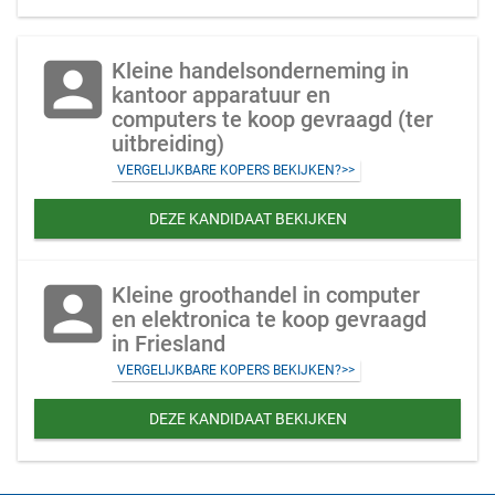
account_box
Kleine handelsonderneming in
kantoor apparatuur en
computers te koop gevraagd (ter
uitbreiding)
VERGELIJKBARE KOPERS BEKIJKEN?>>
DEZE KANDIDAAT BEKIJKEN
account_box
Kleine groothandel in computer
en elektronica te koop gevraagd
in Friesland
VERGELIJKBARE KOPERS BEKIJKEN?>>
DEZE KANDIDAAT BEKIJKEN