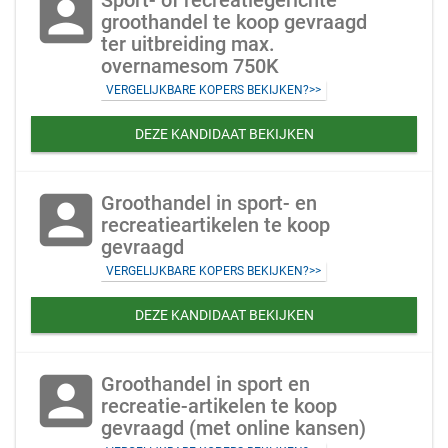
account_box
Sport- of recreatiegerichte
groothandel te koop gevraagd
ter uitbreiding max.
overnamesom 750K
VERGELIJKBARE KOPERS BEKIJKEN?>>
DEZE KANDIDAAT BEKIJKEN
account_box
Groothandel in sport- en
recreatieartikelen te koop
gevraagd
VERGELIJKBARE KOPERS BEKIJKEN?>>
DEZE KANDIDAAT BEKIJKEN
account_box
Groothandel in sport en
recreatie-artikelen te koop
gevraagd (met online kansen)