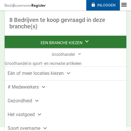

INLOGGEN
8 Bedrijven te koop gevraagd in deze
branche(s)

EEN BRANCHE KIEZEN

Groothandel
Groothandel in sport- en recreatie artikelen

Eén of meer locaties kiezen

# Medewerkers

Gezondheid

Het vastgoed

Soort overname