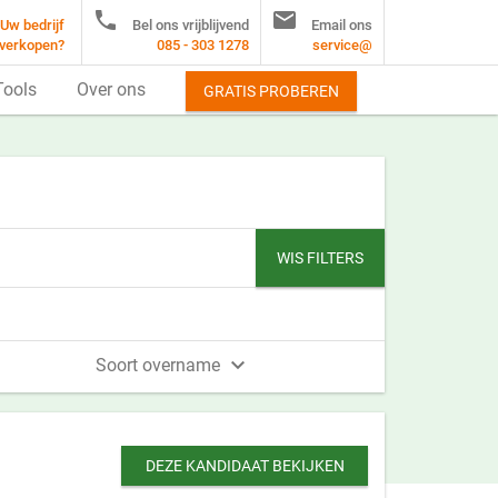


Uw bedrijf
Bel ons vrijblijvend
Email ons
verkopen?
085 - 303 1278
service@
Tools
Over ons
GRATIS PROBEREN
WIS FILTERS

Soort overname
DEZE KANDIDAAT BEKIJKEN