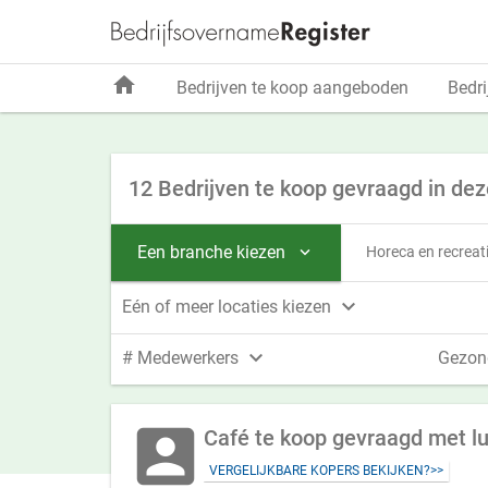
home
Bedrijven te koop aangeboden
Bedri
12 Bedrijven te koop gevraagd in dez
Een branche kiezen
Horeca en recreat


Eén of meer locaties kiezen

# Medewerkers
Gezon
account_box
Café te koop gevraagd met lun
VERGELIJKBARE KOPERS BEKIJKEN?>>