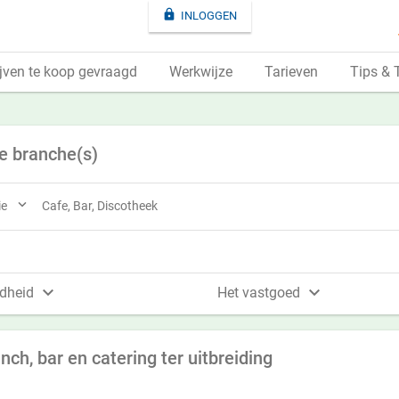

INLOGGEN
jven te koop gevraagd
Werkwijze
Tarieven
Tips & 
e branche(s)

ie
Cafe, Bar, Discotheek


dheid
Het vastgoed
ch, bar en catering ter uitbreiding