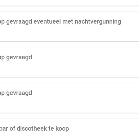
oop gevraagd eventueel met nachtvergunning
oop gevraagd
oop gevraagd
bar of discotheek te koop