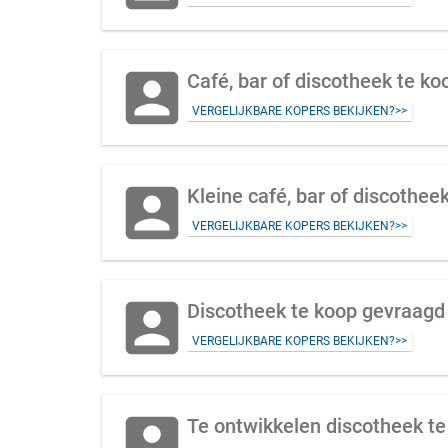
account_box
Café, bar of discotheek te k
VERGELIJKBARE KOPERS BEKIJKEN?>>
account_box
Kleine café, bar of discothee
VERGELIJKBARE KOPERS BEKIJKEN?>>
account_box
Discotheek te koop gevraagd
VERGELIJKBARE KOPERS BEKIJKEN?>>
account_box
Te ontwikkelen discotheek te