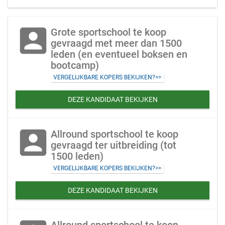
account_box
Grote sportschool te koop
gevraagd met meer dan 1500
leden (en eventueel boksen en
bootcamp)
VERGELIJKBARE KOPERS BEKIJKEN?>>
DEZE KANDIDAAT BEKIJKEN
account_box
Allround sportschool te koop
gevraagd ter uitbreiding (tot
1500 leden)
VERGELIJKBARE KOPERS BEKIJKEN?>>
DEZE KANDIDAAT BEKIJKEN