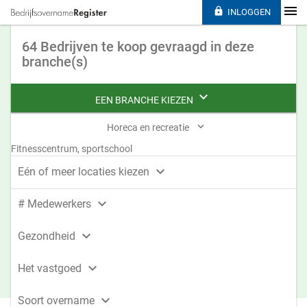

INLOGGEN
64 Bedrijven te koop gevraagd in deze
branche(s)

EEN BRANCHE KIEZEN

Horeca en recreatie
Fitnesscentrum, sportschool

Eén of meer locaties kiezen

# Medewerkers

Gezondheid

Het vastgoed

Soort overname