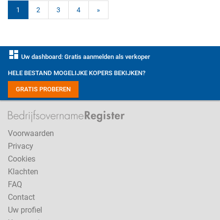
1
2
3
4
»
dashboard
Uw dashboard: Gratis aanmelden als verkoper
HELE BESTAND MOGELIJKE KOPERS BEKIJKEN?
GRATIS PROBEREN
Voorwaarden
Privacy
Cookies
Klachten
FAQ
Contact
Uw profiel