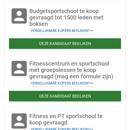
account_box
Budgetsportschool te koop
gevraagd tot 1500 leden met
boksen
VERGELIJKBARE KOPERS BEKIJKEN?>>
DEZE KANDIDAAT BEKIJKEN
account_box
Fitnesscentrum en sportschool
met groepslessen te koop
gevraagd (mag een formule zijn)
VERGELIJKBARE KOPERS BEKIJKEN?>>
DEZE KANDIDAAT BEKIJKEN
account_box
Fitness en PT sportschool te
koop gevraagd
VERGELIJKBARE KOPERS BEKIJKEN?>>