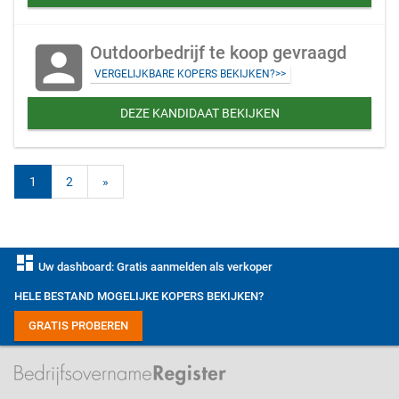
account_box
Outdoorbedrijf te koop gevraagd
VERGELIJKBARE KOPERS BEKIJKEN?>>
DEZE KANDIDAAT BEKIJKEN
1
2
»
dashboard
Uw dashboard: Gratis aanmelden als verkoper
HELE BESTAND MOGELIJKE KOPERS BEKIJKEN?
GRATIS PROBEREN