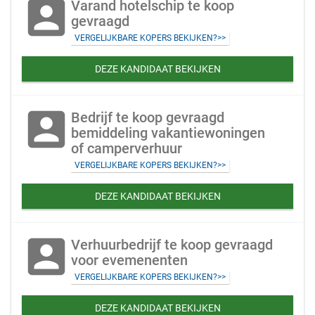
account_box
Varand hotelschip te koop
gevraagd
VERGELIJKBARE KOPERS BEKIJKEN?>>
DEZE KANDIDAAT BEKIJKEN
account_box
Bedrijf te koop gevraagd
bemiddeling vakantiewoningen
of camperverhuur
VERGELIJKBARE KOPERS BEKIJKEN?>>
DEZE KANDIDAAT BEKIJKEN
account_box
Verhuurbedrijf te koop gevraagd
voor evemenenten
VERGELIJKBARE KOPERS BEKIJKEN?>>
DEZE KANDIDAAT BEKIJKEN