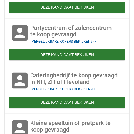
DEZE KANDIDAAT BEKIJKEN
account_box
Partycentrum of zalencentrum
te koop gevraagd
VERGELIJKBARE KOPERS BEKIJKEN?>>
DEZE KANDIDAAT BEKIJKEN
account_box
Cateringbedrijf te koop gevraagd
in NH, ZH of Flevoland
VERGELIJKBARE KOPERS BEKIJKEN?>>
DEZE KANDIDAAT BEKIJKEN
account_box
Kleine speeltuin of pretpark te
koop gevraagd