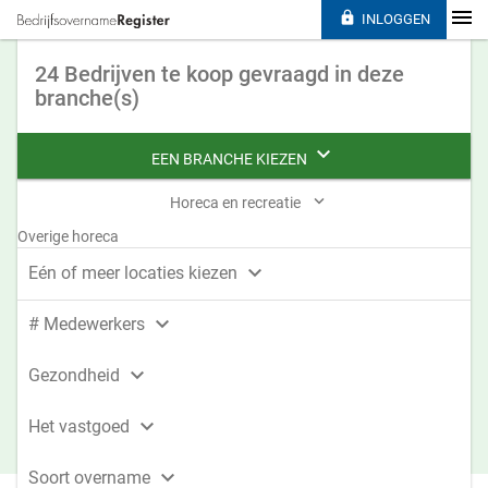

INLOGGEN
24 Bedrijven te koop gevraagd in deze
branche(s)

EEN BRANCHE KIEZEN

Horeca en recreatie
Overige horeca

Eén of meer locaties kiezen

# Medewerkers

Gezondheid

Het vastgoed

Soort overname