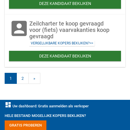
DEZE KANDIDAAT BEKIJKEN
account_box
Zeilcharter te koop gevraagd
voor (fiets) vaarvakanties koop
gevraagd
VERGELIJKBARE KOPERS BEKIJKEN?>>
DEZE KANDIDAAT BEKIJKEN
1
2
»
dashboard
Uw dashboard: Gratis aanmelden als verkoper
HELE BESTAND MOGELIJKE KOPERS BEKIJKEN?
GRATIS PROBEREN