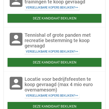
account_box
trainingen te koop gevraagd
VERGELIJKBARE KOPERS BEKIJKEN?>>
DEZE KANDIDAAT BEKIJKEN
account_box
Tennishal of grote panden met
recreatie bestemming te koop
gevraagd
VERGELIJKBARE KOPERS BEKIJKEN?>>
DEZE KANDIDAAT BEKIJKEN
account_box
Locatie voor bedrijfsfeesten te
koop gevraagd (max 4 mio euro
overnamesom)
VERGELIJKBARE KOPERS BEKIJKEN?>>
DEZE KANDIDAAT BEKIJKEN