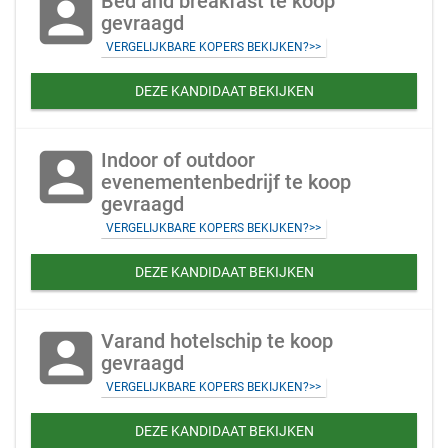
account_box
Bed and breakfast te koop
gevraagd
VERGELIJKBARE KOPERS BEKIJKEN?>>
DEZE KANDIDAAT BEKIJKEN
account_box
Indoor of outdoor
evenementenbedrijf te koop
gevraagd
VERGELIJKBARE KOPERS BEKIJKEN?>>
DEZE KANDIDAAT BEKIJKEN
account_box
Varand hotelschip te koop
gevraagd
VERGELIJKBARE KOPERS BEKIJKEN?>>
DEZE KANDIDAAT BEKIJKEN