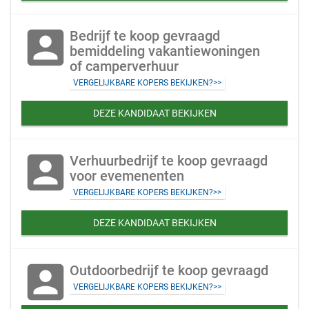
account_box
Bedrijf te koop gevraagd
bemiddeling vakantiewoningen
of camperverhuur
VERGELIJKBARE KOPERS BEKIJKEN?>>
DEZE KANDIDAAT BEKIJKEN
account_box
Verhuurbedrijf te koop gevraagd
voor evemenenten
VERGELIJKBARE KOPERS BEKIJKEN?>>
DEZE KANDIDAAT BEKIJKEN
account_box
Outdoorbedrijf te koop gevraagd
VERGELIJKBARE KOPERS BEKIJKEN?>>