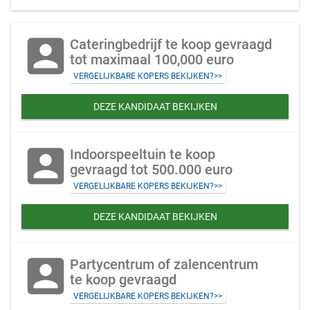
account_box
Cateringbedrijf te koop gevraagd
tot maximaal 100,000 euro
VERGELIJKBARE KOPERS BEKIJKEN?>>
DEZE KANDIDAAT BEKIJKEN
account_box
Indoorspeeltuin te koop
gevraagd tot 500.000 euro
VERGELIJKBARE KOPERS BEKIJKEN?>>
DEZE KANDIDAAT BEKIJKEN
account_box
Partycentrum of zalencentrum
te koop gevraagd
VERGELIJKBARE KOPERS BEKIJKEN?>>