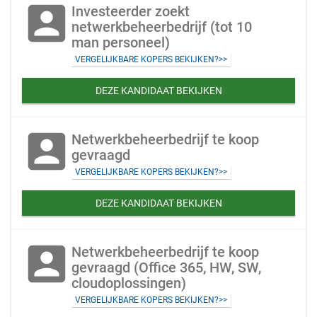
account_box
Investeerder zoekt
netwerkbeheerbedrijf (tot 10
man personeel)
VERGELIJKBARE KOPERS BEKIJKEN?>>
DEZE KANDIDAAT BEKIJKEN
account_box
Netwerkbeheerbedrijf te koop
gevraagd
VERGELIJKBARE KOPERS BEKIJKEN?>>
DEZE KANDIDAAT BEKIJKEN
account_box
Netwerkbeheerbedrijf te koop
gevraagd (Office 365, HW, SW,
cloudoplossingen)
VERGELIJKBARE KOPERS BEKIJKEN?>>