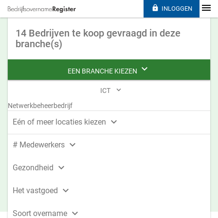

INLOGGEN
14 Bedrijven te koop gevraagd in deze
branche(s)

EEN BRANCHE KIEZEN

ICT
Netwerkbeheerbedrijf

Eén of meer locaties kiezen

# Medewerkers

Gezondheid

Het vastgoed

Soort overname