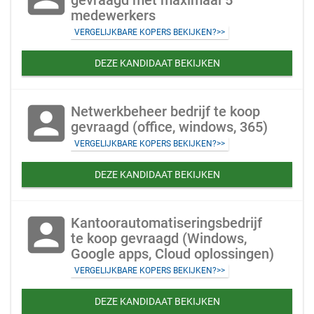
gevraagd met maximaal 5
medewerkers
VERGELIJKBARE KOPERS BEKIJKEN?>>
DEZE KANDIDAAT BEKIJKEN
account_box
Netwerkbeheer bedrijf te koop
gevraagd (office, windows, 365)
VERGELIJKBARE KOPERS BEKIJKEN?>>
DEZE KANDIDAAT BEKIJKEN
account_box
Kantoorautomatiseringsbedrijf
te koop gevraagd (Windows,
Google apps, Cloud oplossingen)
VERGELIJKBARE KOPERS BEKIJKEN?>>
DEZE KANDIDAAT BEKIJKEN