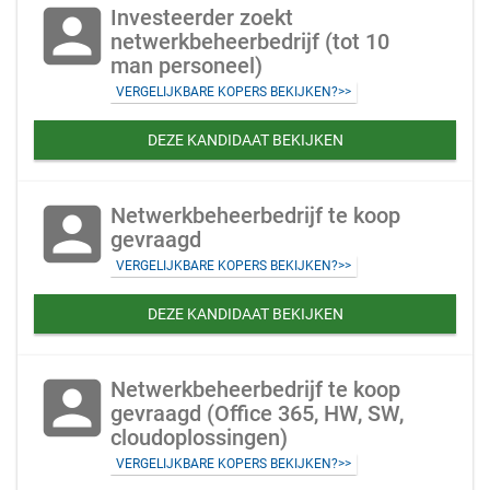
account_box
Investeerder zoekt
netwerkbeheerbedrijf (tot 10
man personeel)
VERGELIJKBARE KOPERS BEKIJKEN?>>
DEZE KANDIDAAT BEKIJKEN
account_box
Netwerkbeheerbedrijf te koop
gevraagd
VERGELIJKBARE KOPERS BEKIJKEN?>>
DEZE KANDIDAAT BEKIJKEN
account_box
Netwerkbeheerbedrijf te koop
gevraagd (Office 365, HW, SW,
cloudoplossingen)
VERGELIJKBARE KOPERS BEKIJKEN?>>