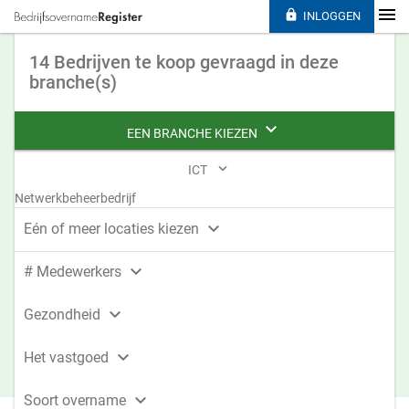

INLOGGEN
14 Bedrijven te koop gevraagd in deze
branche(s)

EEN BRANCHE KIEZEN

ICT
Netwerkbeheerbedrijf

Eén of meer locaties kiezen

# Medewerkers

Gezondheid

Het vastgoed

Soort overname