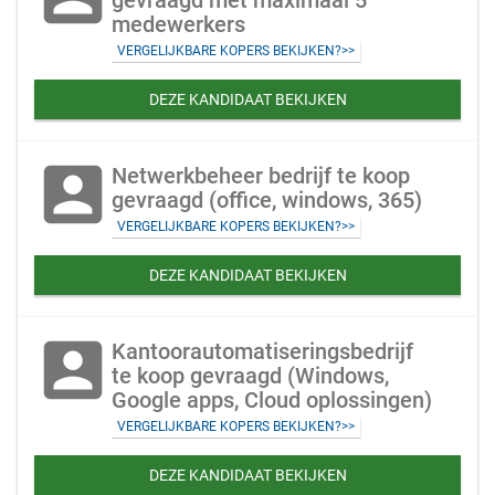
gevraagd met maximaal 5
medewerkers
VERGELIJKBARE KOPERS BEKIJKEN?>>
DEZE KANDIDAAT BEKIJKEN
account_box
Netwerkbeheer bedrijf te koop
gevraagd (office, windows, 365)
VERGELIJKBARE KOPERS BEKIJKEN?>>
DEZE KANDIDAAT BEKIJKEN
account_box
Kantoorautomatiseringsbedrijf
te koop gevraagd (Windows,
Google apps, Cloud oplossingen)
VERGELIJKBARE KOPERS BEKIJKEN?>>
DEZE KANDIDAAT BEKIJKEN