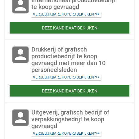
account_box
Internationaal productiebedrijf
te koop gevraagd
VERGELIJKBARE KOPERS BEKIJKEN?>>
DEZE KANDIDAAT BEKIJKEN
account_box
Drukkerij of grafisch
productiebedrijf te koop
gevraagd met meer dan 10
personeelsleden
VERGELIJKBARE KOPERS BEKIJKEN?>>
DEZE KANDIDAAT BEKIJKEN
account_box
Uitgeverij, grafisch bedrijf of
verpakkingsbedrijf te koop
gevraagd
VERGELIJKBARE KOPERS BEKIJKEN?>>