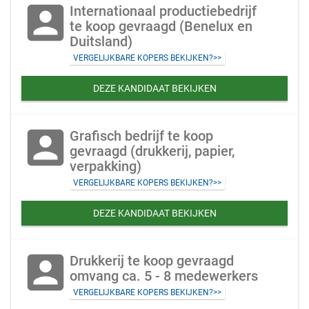
account_box
Internationaal productiebedrijf
te koop gevraagd (Benelux en
Duitsland)
VERGELIJKBARE KOPERS BEKIJKEN?>>
DEZE KANDIDAAT BEKIJKEN
account_box
Grafisch bedrijf te koop
gevraagd (drukkerij, papier,
verpakking)
VERGELIJKBARE KOPERS BEKIJKEN?>>
DEZE KANDIDAAT BEKIJKEN
account_box
Drukkerij te koop gevraagd
omvang ca. 5 - 8 medewerkers
VERGELIJKBARE KOPERS BEKIJKEN?>>