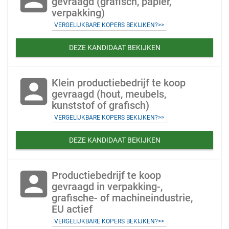
gevraagd (grafisch, papier,
verpakking)
VERGELIJKBARE KOPERS BEKIJKEN?>>
DEZE KANDIDAAT BEKIJKEN
account_box
Klein productiebedrijf te koop
gevraagd (hout, meubels,
kunststof of grafisch)
VERGELIJKBARE KOPERS BEKIJKEN?>>
DEZE KANDIDAAT BEKIJKEN
account_box
Productiebedrijf te koop
gevraagd in verpakking-,
grafische- of machineindustrie,
EU actief
VERGELIJKBARE KOPERS BEKIJKEN?>>