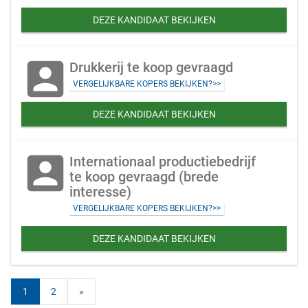
DEZE KANDIDAAT BEKIJKEN
account_box
Drukkerij te koop gevraagd
VERGELIJKBARE KOPERS BEKIJKEN?>>
DEZE KANDIDAAT BEKIJKEN
account_box
Internationaal productiebedrijf
te koop gevraagd (brede
interesse)
VERGELIJKBARE KOPERS BEKIJKEN?>>
DEZE KANDIDAAT BEKIJKEN
1
2
»