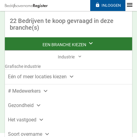

INLOGGEN
22 Bedrijven te koop gevraagd in deze
branche(s)

EEN BRANCHE KIEZEN

Industrie
Grafische industrie

Eén of meer locaties kiezen

# Medewerkers

Gezondheid

Het vastgoed

Soort overname