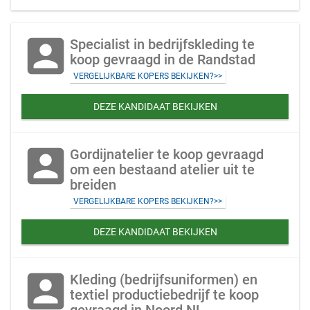
account_box
Specialist in bedrijfskleding te
koop gevraagd in de Randstad
VERGELIJKBARE KOPERS BEKIJKEN?>>
DEZE KANDIDAAT BEKIJKEN
account_box
Gordijnatelier te koop gevraagd
om een bestaand atelier uit te
breiden
VERGELIJKBARE KOPERS BEKIJKEN?>>
DEZE KANDIDAAT BEKIJKEN
account_box
Kleding (bedrijfsuniformen) en
textiel productiebedrijf te koop