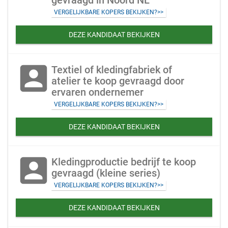
gevraagd in Noord NL
VERGELIJKBARE KOPERS BEKIJKEN?>>
DEZE KANDIDAAT BEKIJKEN
account_box
Textiel of kledingfabriek of
atelier te koop gevraagd door
ervaren ondernemer
VERGELIJKBARE KOPERS BEKIJKEN?>>
DEZE KANDIDAAT BEKIJKEN
account_box
Kledingproductie bedrijf te koop
gevraagd (kleine series)
VERGELIJKBARE KOPERS BEKIJKEN?>>
DEZE KANDIDAAT BEKIJKEN