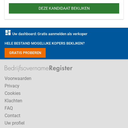
DEZE KANDIDAAT BEKIJKEN
dashboard
Uw dashboard: Gratis aanmelden als verkoper
HELE BESTAND MOGELIJKE KOPERS BEKIJKEN?
GRATIS PROBEREN
Voorwaarden
Privacy
Cookies
Klachten
FAQ
Contact
Uw profiel