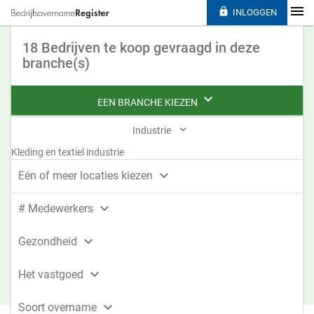

INLOGGEN
18 Bedrijven te koop gevraagd in deze
branche(s)

EEN BRANCHE KIEZEN

Industrie
Kleding en textiel industrie

Eén of meer locaties kiezen

# Medewerkers

Gezondheid

Het vastgoed

Soort overname