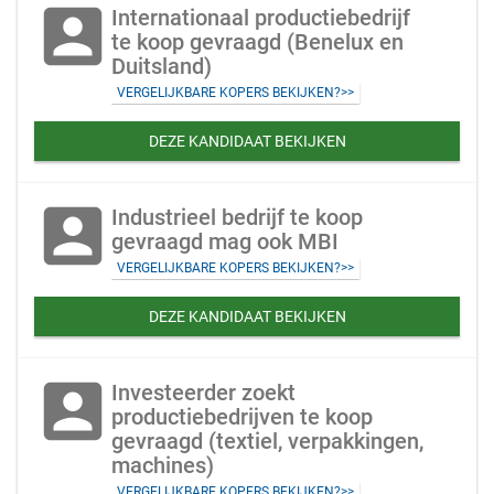
account_box
Internationaal productiebedrijf
te koop gevraagd (Benelux en
Duitsland)
VERGELIJKBARE KOPERS BEKIJKEN?>>
DEZE KANDIDAAT BEKIJKEN
account_box
Industrieel bedrijf te koop
gevraagd mag ook MBI
VERGELIJKBARE KOPERS BEKIJKEN?>>
DEZE KANDIDAAT BEKIJKEN
account_box
Investeerder zoekt
productiebedrijven te koop
gevraagd (textiel, verpakkingen,
machines)
VERGELIJKBARE KOPERS BEKIJKEN?>>