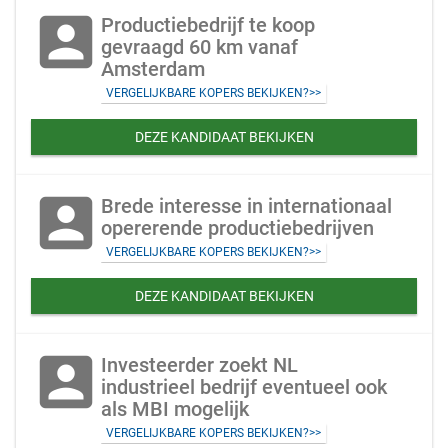
account_box
Productiebedrijf te koop
gevraagd 60 km vanaf
Amsterdam
VERGELIJKBARE KOPERS BEKIJKEN?>>
DEZE KANDIDAAT BEKIJKEN
account_box
Brede interesse in internationaal
opererende productiebedrijven
VERGELIJKBARE KOPERS BEKIJKEN?>>
DEZE KANDIDAAT BEKIJKEN
account_box
Investeerder zoekt NL
industrieel bedrijf eventueel ook
als MBI mogelijk
VERGELIJKBARE KOPERS BEKIJKEN?>>