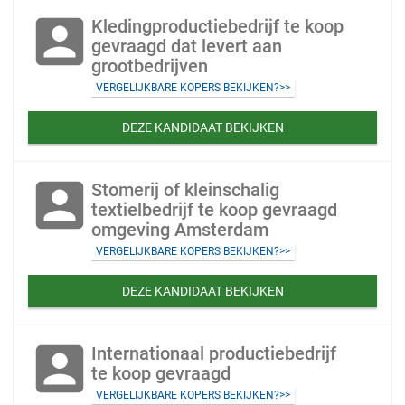
account_box
Kledingproductiebedrijf te koop
gevraagd dat levert aan
grootbedrijven
VERGELIJKBARE KOPERS BEKIJKEN?>>
DEZE KANDIDAAT BEKIJKEN
account_box
Stomerij of kleinschalig
textielbedrijf te koop gevraagd
omgeving Amsterdam
VERGELIJKBARE KOPERS BEKIJKEN?>>
DEZE KANDIDAAT BEKIJKEN
account_box
Internationaal productiebedrijf
te koop gevraagd
VERGELIJKBARE KOPERS BEKIJKEN?>>