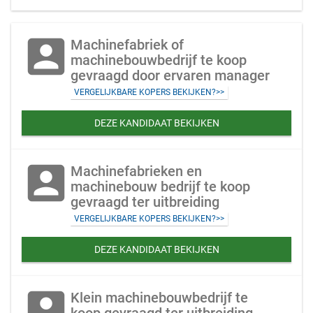
account_box
Machinefabriek of
machinebouwbedrijf te koop
gevraagd door ervaren manager
VERGELIJKBARE KOPERS BEKIJKEN?>>
DEZE KANDIDAAT BEKIJKEN
account_box
Machinefabrieken en
machinebouw bedrijf te koop
gevraagd ter uitbreiding
VERGELIJKBARE KOPERS BEKIJKEN?>>
DEZE KANDIDAAT BEKIJKEN
account_box
Klein machinebouwbedrijf te