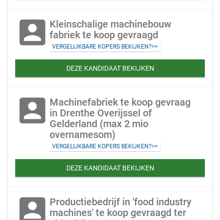
account_box
Kleinschalige machinebouw
fabriek te koop gevraagd
VERGELIJKBARE KOPERS BEKIJKEN?>>
DEZE KANDIDAAT BEKIJKEN
account_box
Machinefabriek te koop gevraag
in Drenthe Overijssel of
Gelderland (max 2 mio
overnamesom)
VERGELIJKBARE KOPERS BEKIJKEN?>>
DEZE KANDIDAAT BEKIJKEN
account_box
Productiebedrijf in 'food industry
machines' te koop gevraagd ter