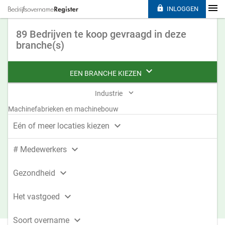

INLOGGEN
89 Bedrijven te koop gevraagd in deze
branche(s)

EEN BRANCHE KIEZEN

Industrie
Machinefabrieken en machinebouw

Eén of meer locaties kiezen

# Medewerkers

Gezondheid

Het vastgoed

Soort overname