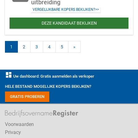
uitbreiding
VERGELIJKBARE KOPERS BEKIJKEN?>>
DEZE KANDIDAAT BEKIJKEN
1
2
3
4
5
»
dashboard
Uw dashboard: Gratis aanmelden als verkoper
HELE BESTAND MOGELIJKE KOPERS BEKIJKEN?
GRATIS PROBEREN
Voorwaarden
Privacy