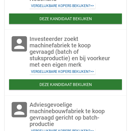
VERGELIJKBARE KOPERS BEKIJKEN?>>
DEZE KANDIDAAT BEKIJKEN
account_box
Investeerder zoekt
machinefabriek te koop
gevraagd (batch of
stuksproductie) en bij voorkeur
met een eigen merk
VERGELIJKBARE KOPERS BEKIJKEN?>>
DEZE KANDIDAAT BEKIJKEN
account_box
Adviesgevoelige
machinebouwfabriek te koop
gevraagd gericht op batch-
productie