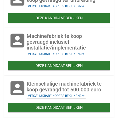
koop gevraagd ter uitbreiding
VERGELIJKBARE KOPERS BEKIJKEN?>>
DEZE KANDIDAAT BEKIJKEN
account_box
Machinefabriek te koop
gevraagd inclusief
installatie/implementatie
VERGELIJKBARE KOPERS BEKIJKEN?>>
DEZE KANDIDAAT BEKIJKEN
account_box
Kleinschalige machinefabriek te
koop gevraagd tot 500.000 euro
VERGELIJKBARE KOPERS BEKIJKEN?>>
DEZE KANDIDAAT BEKIJKEN