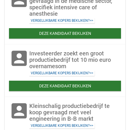
gevraagd in de medische sector,
specifiek intensive care of
anesthesie
VERGELIJKBARE KOPERS BEKIJKEN?>>
DEZE KANDIDAAT BEKIJKEN
account_box
Investeerder zoekt een groot
productiebedrijf tot 10 mio euro
overnamesom
VERGELIJKBARE KOPERS BEKIJKEN?>>
DEZE KANDIDAAT BEKIJKEN
account_box
Kleinschalig productiebedrijf te
koop gevraagd met veel
engineering in B-B markt
VERGELIJKBARE KOPERS BEKIJKEN?>>