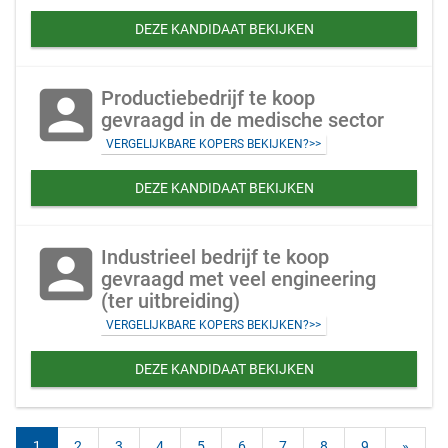
DEZE KANDIDAAT BEKIJKEN
account_box
Productiebedrijf te koop
gevraagd in de medische sector
VERGELIJKBARE KOPERS BEKIJKEN?>>
DEZE KANDIDAAT BEKIJKEN
account_box
Industrieel bedrijf te koop
gevraagd met veel engineering
(ter uitbreiding)
VERGELIJKBARE KOPERS BEKIJKEN?>>
DEZE KANDIDAAT BEKIJKEN
1
2
3
4
5
6
7
8
9
»