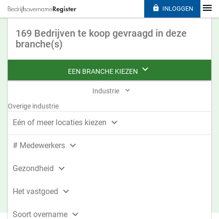

INLOGGEN
169 Bedrijven te koop gevraagd in deze
branche(s)

EEN BRANCHE KIEZEN

Industrie
Overige industrie

Eén of meer locaties kiezen

# Medewerkers

Gezondheid

Het vastgoed

Soort overname