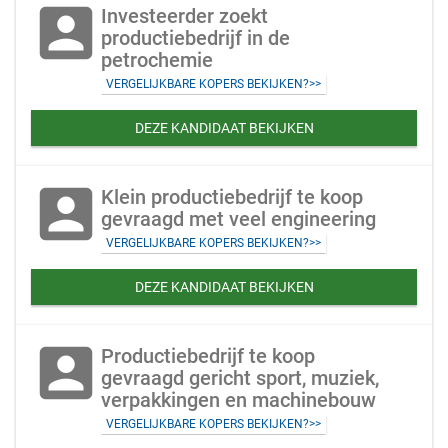
account_box
Investeerder zoekt
productiebedrijf in de
petrochemie
VERGELIJKBARE KOPERS BEKIJKEN?>>
DEZE KANDIDAAT BEKIJKEN
account_box
Klein productiebedrijf te koop
gevraagd met veel engineering
VERGELIJKBARE KOPERS BEKIJKEN?>>
DEZE KANDIDAAT BEKIJKEN
account_box
Productiebedrijf te koop
gevraagd gericht sport, muziek,
verpakkingen en machinebouw
VERGELIJKBARE KOPERS BEKIJKEN?>>