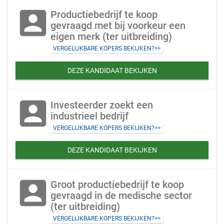
account_box
Productiebedrijf te koop
gevraagd met bij voorkeur een
eigen merk (ter uitbreiding)
VERGELIJKBARE KOPERS BEKIJKEN?>>
DEZE KANDIDAAT BEKIJKEN
account_box
Investeerder zoekt een
industrieel bedrijf
VERGELIJKBARE KOPERS BEKIJKEN?>>
DEZE KANDIDAAT BEKIJKEN
account_box
Groot productiebedrijf te koop
gevraagd in de medische sector
(ter uitbreiding)
VERGELIJKBARE KOPERS BEKIJKEN?>>