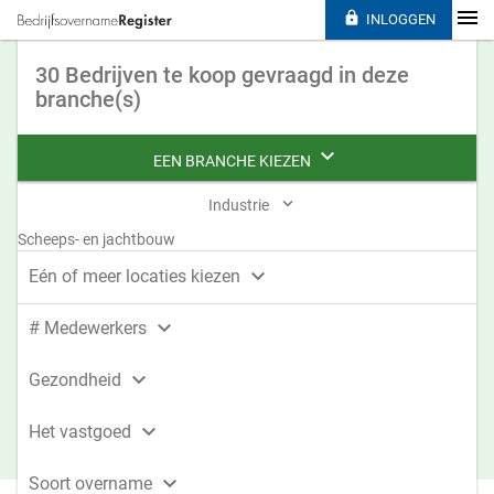

INLOGGEN
30 Bedrijven te koop gevraagd in deze
branche(s)

EEN BRANCHE KIEZEN

Industrie
Scheeps- en jachtbouw

Eén of meer locaties kiezen

# Medewerkers

Gezondheid

Het vastgoed

Soort overname