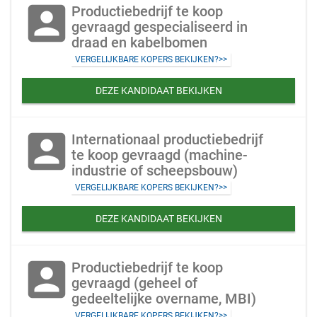
account_box
Productiebedrijf te koop
gevraagd gespecialiseerd in
draad en kabelbomen
VERGELIJKBARE KOPERS BEKIJKEN?>>
DEZE KANDIDAAT BEKIJKEN
account_box
Internationaal productiebedrijf
te koop gevraagd (machine-
industrie of scheepsbouw)
VERGELIJKBARE KOPERS BEKIJKEN?>>
DEZE KANDIDAAT BEKIJKEN
account_box
Productiebedrijf te koop
gevraagd (geheel of
gedeeltelijke overname, MBI)
VERGELIJKBARE KOPERS BEKIJKEN?>>