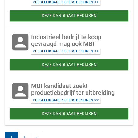
VERGELIJKBARE KOPERS BEKIJKEN?>>
DEZE KANDIDAAT BEKIJKEN
account_box
Industrieel bedrijf te koop
gevraagd mag ook MBI
VERGELIJKBARE KOPERS BEKIJKEN?>>
DEZE KANDIDAAT BEKIJKEN
account_box
MBI kandidaat zoekt
productiebedrijf ter uitbreiding
VERGELIJKBARE KOPERS BEKIJKEN?>>
DEZE KANDIDAAT BEKIJKEN
1
2
»