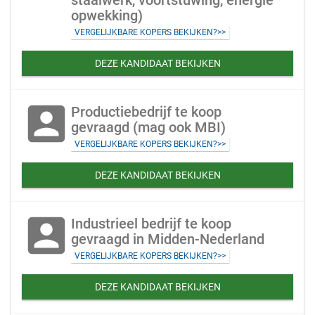
staalwerk, voortstuwing, energie
opwekking)
VERGELIJKBARE KOPERS BEKIJKEN?>>
DEZE KANDIDAAT BEKIJKEN
account_box
Productiebedrijf te koop
gevraagd (mag ook MBI)
VERGELIJKBARE KOPERS BEKIJKEN?>>
DEZE KANDIDAAT BEKIJKEN
account_box
Industrieel bedrijf te koop
gevraagd in Midden-Nederland
VERGELIJKBARE KOPERS BEKIJKEN?>>
DEZE KANDIDAAT BEKIJKEN