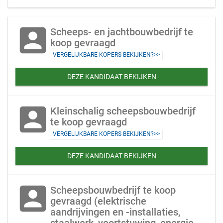
account_box
Scheeps- en jachtbouwbedrijf te
koop gevraagd
VERGELIJKBARE KOPERS BEKIJKEN?>>
DEZE KANDIDAAT BEKIJKEN
account_box
Kleinschalig scheepsbouwbedrijf
te koop gevraagd
VERGELIJKBARE KOPERS BEKIJKEN?>>
DEZE KANDIDAAT BEKIJKEN
account_box
Scheepsbouwbedrijf te koop
gevraagd (elektrische
aandrijvingen en -installaties,