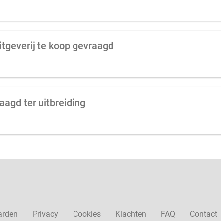
uitgeverij te koop gevraagd
aagd ter uitbreiding
arden
Privacy
Cookies
Klachten
FAQ
Contact