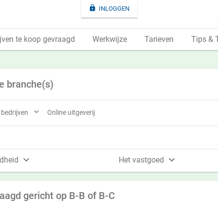

INLOGGEN
jven te koop gevraagd
Werkwijze
Tarieven
Tips & 
e branche(s)

e bedrijven
Online uitgeverij


dheid
Het vastgoed
raagd gericht op B-B of B-C