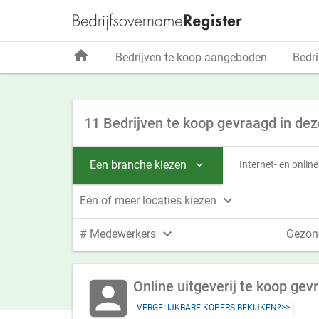
home
Bedrijven te koop aangeboden
Bedri
11 Bedrijven te koop gevraagd in dez
Een branche kiezen
Internet- en onlin


Eén of meer locaties kiezen

# Medewerkers
Gezon
account_box
Online uitgeverij te koop gev
VERGELIJKBARE KOPERS BEKIJKEN?>>