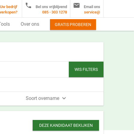


Uw bedrijf
Bel ons vrijblijvend
Email ons
verkopen?
085 - 303 1278
service@
Tools
Over ons
GRATIS PROBEREN
WIS FILTERS

Soort overname
DEZE KANDIDAAT BEKIJKEN