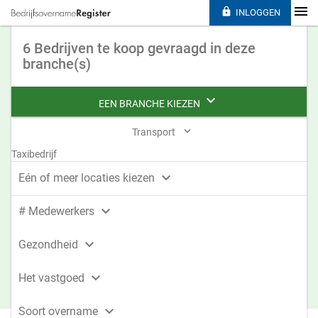

INLOGGEN
6 Bedrijven te koop gevraagd in deze
branche(s)

EEN BRANCHE KIEZEN

Transport
Taxibedrijf

Eén of meer locaties kiezen

# Medewerkers

Gezondheid

Het vastgoed

Soort overname