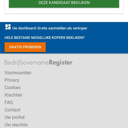
DEZE KANDIDAAT BEKIJKEN
dashboard
Uw dashboard: Gratis aanmelden als verkoper
HELE BESTAND MOGELIJKE KOPERS BEKIJKEN?
GRATIS PROBEREN
Voorwaarden
Privacy
Cookies
Klachten
FAQ
Contact
Uw profiel
Uw reacties