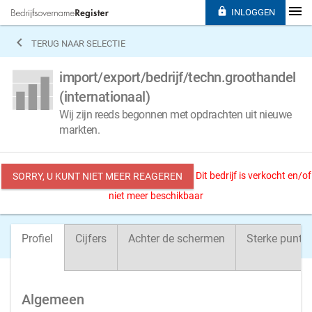

INLOGGEN

TERUG NAAR SELECTIE
import/export/bedrijf/techn.groothandel
(internationaal)
Wij zijn reeds begonnen met opdrachten uit nieuwe
markten.
Dit bedrijf is verkocht en/of
SORRY, U KUNT NIET MEER REAGEREN
niet meer beschikbaar
Profiel
Cijfers
Achter de schermen
Sterke punte
Algemeen