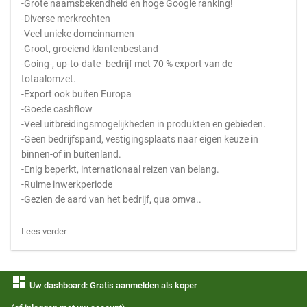
-Grote naamsbekendheid en hoge Google ranking!
-Diverse merkrechten
-Veel unieke domeinnamen
-Groot, groeiend klantenbestand
-Going-, up-to-date- bedrijf met 70 % export van de
totaalomzet.
-Export ook buiten Europa
-Goede cashflow
-Veel uitbreidingsmogelijkheden in produkten en gebieden.
-Geen bedrijfspand, vestigingsplaats naar eigen keuze in
binnen-of in buitenland.
-Enig beperkt, internationaal reizen van belang.
-Ruime inwerkperiode
-Gezien de aard van het bedrijf, qua omva..
Lees verder
dashboard
Uw dashboard: Gratis aanmelden als koper