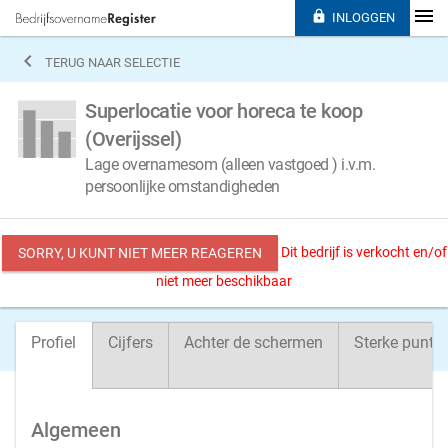

INLOGGEN

TERUG NAAR SELECTIE
Superlocatie voor horeca te koop
(Overijssel)
Lage overnamesom (alleen vastgoed ) i.v.m.
persoonlijke omstandigheden
Dit bedrijf is verkocht en/of
SORRY, U KUNT NIET MEER REAGEREN
niet meer beschikbaar
Profiel
Cijfers
Achter de schermen
Sterke punte
Algemeen