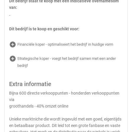
Dit bedrijf staat te koop met een indicatieve overnamesom
van:
-
Dit bedrijf is te koop en geschikt voor:
add_circle
Financiële koper - optimaliseert het bedrijf in huidige vorm
add_circle
Strategische koper - voegt het bedrijf samen met een ander
bedrijf
Extra informatie
Bijna 600 directe verkooppunten - honderden verkooppunten
via
groothandels - 40% omzet online
Unieke marktniche die wordt ingevuld met een goed, eigentijds
en betaalbaar product. Dit leid tot een grote fanbase en vaste