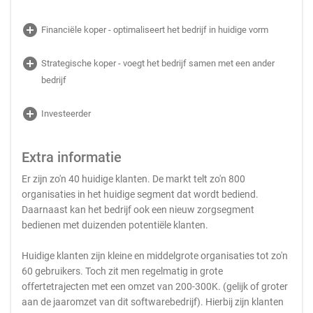
add_circle
Financiële koper - optimaliseert het bedrijf in huidige vorm
add_circle
Strategische koper - voegt het bedrijf samen met een ander
bedrijf
add_circle
Investeerder
Extra informatie
Er zijn zo'n 40 huidige klanten. De markt telt zo'n 800
organisaties in het huidige segment dat wordt bediend.
Daarnaast kan het bedrijf ook een nieuw zorgsegment
bedienen met duizenden potentiële klanten.
Huidige klanten zijn kleine en middelgrote organisaties tot zo'n
60 gebruikers. Toch zit men regelmatig in grote
offertetrajecten met een omzet van 200-300K. (gelijk of groter
aan de jaaromzet van dit softwarebedrijf). Hierbij zijn klanten