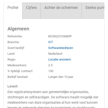
Profiel
Cijfers
Achter de schermen
Sterke punte
Algemeen
Referentie:
BOSN22YGM89P
Branche:
ICT
Soort bedrijf:
Softwarebedrijven
Land:
Nederland
Regio:
Locatie anoniem
Medewerkers:
2-5
% tijdelijk contract:
100
Bedrijf bestaat:
Langer dan 10 jaar
Levert:
Een registratiesysteem aan gemeentelijke organisaties,
stichtingen en zelfstandigen. De software maakt mogelijk dat
medewerkers van deze organisaties al hun werk vast kunnen
leggen en geleverde diensten te projecteren op dashboards