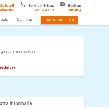


Uw bedrijf
Bel ons vrijblijvend
Email ons
verkopen?
085 - 303 1278
service@
Tools
Over ons
GRATIS PROBEREN
ragen dan men aankan
 beschikbaar
xtra informatie