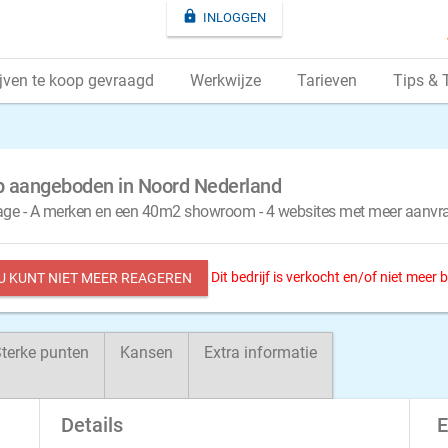

INLOGGEN
jven te koop gevraagd
Werkwijze
Tarieven
Tips & 
p aangeboden in Noord Nederland
tage - A merken en een 40m2 showroom - 4 websites met meer aanv
Dit bedrijf is verkocht en/of niet meer
 U KUNT NIET MEER REAGEREN
terke punten
Kansen
Extra informatie
Details
E