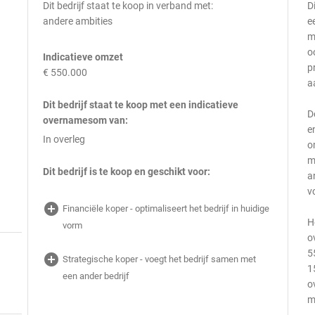
Dit bedrijf staat te koop in verband met:
D
andere ambities
e
m
o
Indicatieve omzet
p
€ 550.000
a
Dit bedrijf staat te koop met een indicatieve
D
overnamesom van:
e
In overleg
o
m
Dit bedrijf is te koop en geschikt voor:
a
v
n
add_circle
Financiële koper - optimaliseert het bedrijf in huidige
H
vorm
o
5
add_circle
Strategische koper - voegt het bedrijf samen met
1
een ander bedrijf
o
m