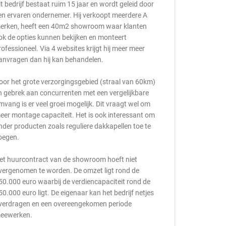
it bedrijf bestaat ruim 15 jaar en wordt geleid door
en ervaren ondernemer. Hij verkoopt meerdere A
erken, heeft een 40m2 showroom waar klanten
ok de opties kunnen bekijken en monteert
rofessioneel. Via 4 websites krijgt hij meer meer
anvragen dan hij kan behandelen.
oor het grote verzorgingsgebied (straal van 60km)
n gebrek aan concurrenten met een vergelijkbare
mvang is er veel groei mogelijk. Dit vraagt wel om
eer montage capaciteit. Het is ook interessant om
nder producten zoals reguliere dakkapellen toe te
oegen.
et huurcontract van de showroom hoeft niet
vergenomen te worden. De omzet ligt rond de
50.000 euro waarbij de verdiencapaciteit rond de
50.000 euro ligt. De eigenaar kan het bedrijf netjes
verdragen en een overeengekomen periode
eewerken.