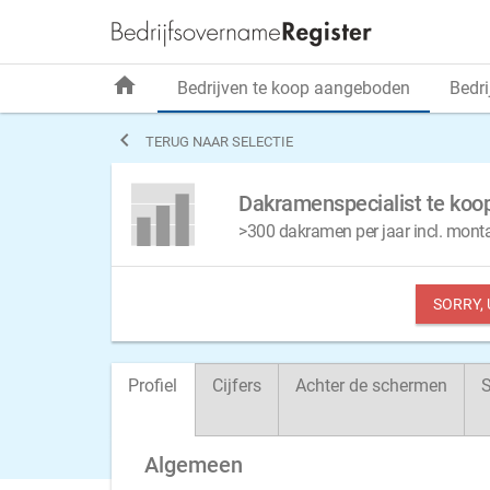
home
Bedrijven te koop aangeboden
Bedri

TERUG NAAR SELECTIE
Dakramenspecialist te koo
>300 dakramen per jaar incl. mon
SORRY,
Profiel
Cijfers
Achter de schermen
S
Algemeen