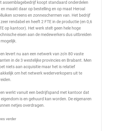
it assemblagebedrijf koopt standaard onderdelen
n en maakt daar op bestelling en op maat Heroal
olluiken screens en zonneschermen van. Het bedrijf
s zeer rendabel en heeft 2 FTE in de productie (en 0,6
TE op kantoor). Het werk stelt geen hele hoge
echnische eisen aan de medewerkers dus uitbreiden
s mogelijk.
en levert nu aan een netwerk van zo'n 80 vaste
lanten in de 3 westelijke provincies en Brabant. Men
oet niets aan acquisitie maar het is relatief
akkelijk om het netwerk wederverkopers uit te
reiden.
en werkt vanuit een bedrijfspand met kantoor dat
n eigendom is en gehuurd kan worden. De eigenaren
unnen netjes overdragen.
ees verder