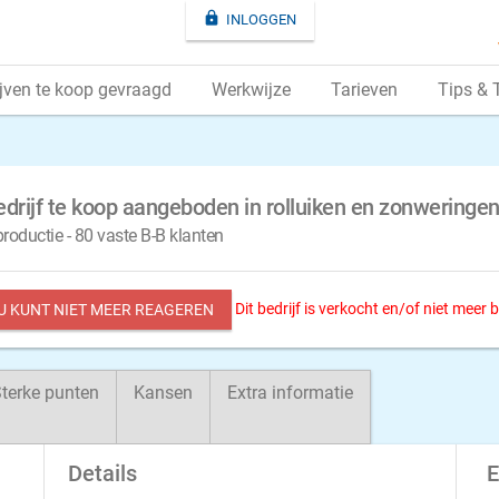

INLOGGEN
jven te koop gevraagd
Werkwijze
Tarieven
Tips & 
drijf te koop aangeboden in rolluiken en zonweringe
productie - 80 vaste B-B klanten
Dit bedrijf is verkocht en/of niet meer
 U KUNT NIET MEER REAGEREN
terke punten
Kansen
Extra informatie
Details
E