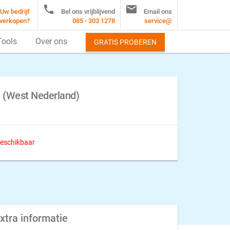


Uw bedrijf
Bel ons vrijblijvend
Email ons
verkopen?
085 - 303 1278
service@
Tools
Over ons
GRATIS PROBEREN
n (West Nederland)
 beschikbaar
xtra informatie