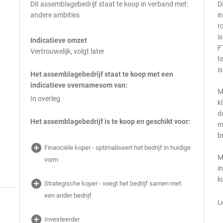
Dit assemblagebedrijf staat te koop in verband met:
D
andere ambities
i
r
i
Indicatieve omzet
F
Vertrouwelijk, volgt later
t
i
Het assemblagebedrijf staat te koop met een
indicatieve overnamesom van:
M
In overleg
k
d
Het assemblagebedrijf is te koop en geschikt voor:
m
b
add_circle
Financiële koper - optimaliseert het bedrijf in huidige
M
vorm
i
k
add_circle
Strategische koper - voegt het bedrijf samen met
een ander bedrijf
L
add_circle
Investeerder