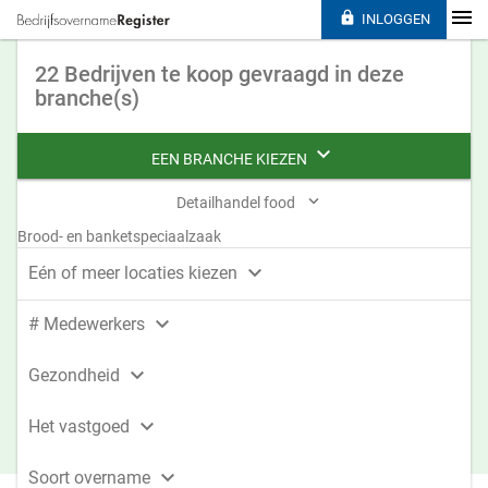

INLOGGEN
22 Bedrijven te koop gevraagd in deze
branche(s)

EEN BRANCHE KIEZEN

Detailhandel food
Brood- en banketspeciaalzaak

Eén of meer locaties kiezen

# Medewerkers

Gezondheid

Het vastgoed

Soort overname