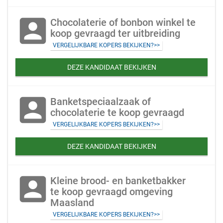
account_box
Chocolaterie of bonbon winkel te
koop gevraagd ter uitbreiding
VERGELIJKBARE KOPERS BEKIJKEN?>>
DEZE KANDIDAAT BEKIJKEN
account_box
Banketspeciaalzaak of
chocolaterie te koop gevraagd
VERGELIJKBARE KOPERS BEKIJKEN?>>
DEZE KANDIDAAT BEKIJKEN
account_box
Kleine brood- en banketbakker
te koop gevraagd omgeving
Maasland
VERGELIJKBARE KOPERS BEKIJKEN?>>