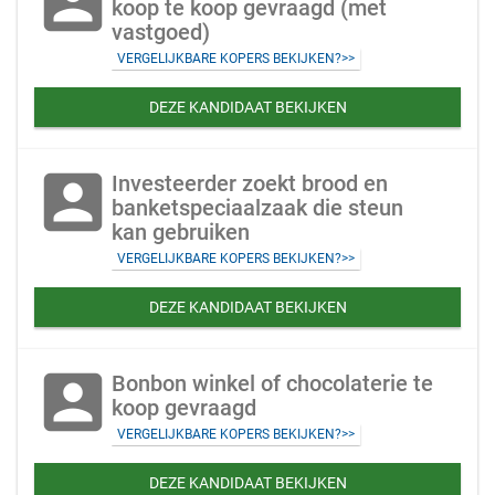
account_box
koop te koop gevraagd (met
vastgoed)
VERGELIJKBARE KOPERS BEKIJKEN?>>
DEZE KANDIDAAT BEKIJKEN
account_box
Investeerder zoekt brood en
banketspeciaalzaak die steun
kan gebruiken
VERGELIJKBARE KOPERS BEKIJKEN?>>
DEZE KANDIDAAT BEKIJKEN
account_box
Bonbon winkel of chocolaterie te
koop gevraagd
VERGELIJKBARE KOPERS BEKIJKEN?>>
DEZE KANDIDAAT BEKIJKEN