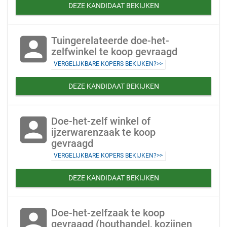
DEZE KANDIDAAT BEKIJKEN
account_box
Tuingerelateerde doe-het-
zelfwinkel te koop gevraagd
VERGELIJKBARE KOPERS BEKIJKEN?>>
DEZE KANDIDAAT BEKIJKEN
account_box
Doe-het-zelf winkel of
ijzerwarenzaak te koop
gevraagd
VERGELIJKBARE KOPERS BEKIJKEN?>>
DEZE KANDIDAAT BEKIJKEN
account_box
Doe-het-zelfzaak te koop
gevraagd (houthandel, kozijnen