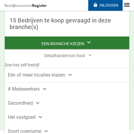

INLOGGEN
15 Bedrijven te koop gevraagd in deze
branche(s)

EEN BRANCHE KIEZEN

Detailhandel non food
Doe-het-zelf bedrijf

Eén of meer locaties kiezen

# Medewerkers

Gezondheid

Het vastgoed

Soort overname