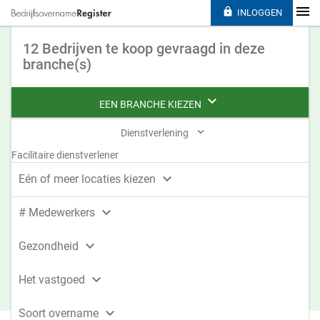

INLOGGEN
12 Bedrijven te koop gevraagd in deze
branche(s)

EEN BRANCHE KIEZEN

Dienstverlening
Facilitaire dienstverlener

Eén of meer locaties kiezen

# Medewerkers

Gezondheid

Het vastgoed

Soort overname