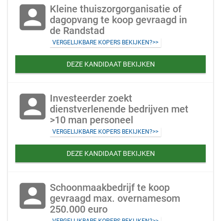
account_box
Kleine thuiszorgorganisatie of
dagopvang te koop gevraagd in
de Randstad
VERGELIJKBARE KOPERS BEKIJKEN?>>
DEZE KANDIDAAT BEKIJKEN
account_box
Investeerder zoekt
dienstverlenende bedrijven met
>10 man personeel
VERGELIJKBARE KOPERS BEKIJKEN?>>
DEZE KANDIDAAT BEKIJKEN
account_box
Schoonmaakbedrijf te koop
gevraagd max. overnamesom
250.000 euro