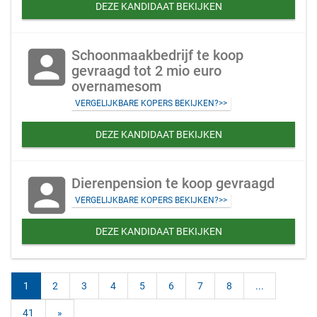
DEZE KANDIDAAT BEKIJKEN
account_box
Schoonmaakbedrijf te koop
gevraagd tot 2 mio euro
overnamesom
VERGELIJKBARE KOPERS BEKIJKEN?>>
DEZE KANDIDAAT BEKIJKEN
account_box
Dierenpension te koop gevraagd
VERGELIJKBARE KOPERS BEKIJKEN?>>
DEZE KANDIDAAT BEKIJKEN
1
2
3
4
5
6
7
8
...
41
»