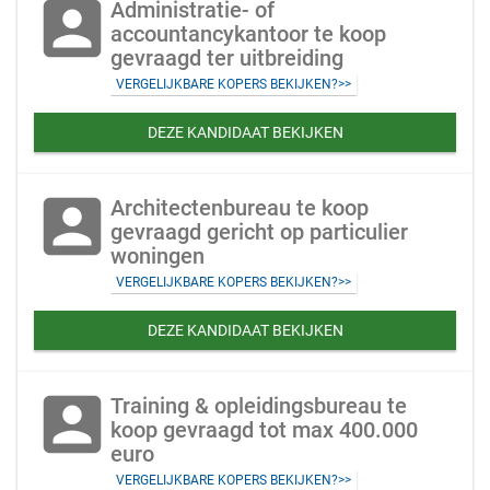
account_box
Administratie- of
accountancykantoor te koop
gevraagd ter uitbreiding
VERGELIJKBARE KOPERS BEKIJKEN?>>
DEZE KANDIDAAT BEKIJKEN
account_box
Architectenbureau te koop
gevraagd gericht op particulier
woningen
VERGELIJKBARE KOPERS BEKIJKEN?>>
DEZE KANDIDAAT BEKIJKEN
account_box
Training & opleidingsbureau te
koop gevraagd tot max 400.000
euro
VERGELIJKBARE KOPERS BEKIJKEN?>>