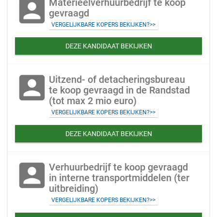
account_box
Materieelverhuurbedrijf te koop
gevraagd
VERGELIJKBARE KOPERS BEKIJKEN?>>
DEZE KANDIDAAT BEKIJKEN
account_box
Uitzend- of detacheringsbureau
te koop gevraagd in de Randstad
(tot max 2 mio euro)
VERGELIJKBARE KOPERS BEKIJKEN?>>
DEZE KANDIDAAT BEKIJKEN
account_box
Verhuurbedrijf te koop gevraagd
in interne transportmiddelen (ter
uitbreiding)
VERGELIJKBARE KOPERS BEKIJKEN?>>