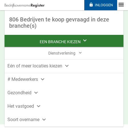

INLOGGEN
806 Bedrijven te koop gevraagd in deze
branche(s)

EEN BRANCHE KIEZEN

Dienstverlening

Eén of meer locaties kiezen

# Medewerkers

Gezondheid

Het vastgoed

Soort overname