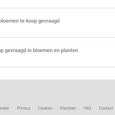
 bloemen te koop gevraagd
op gevraagd in bloemen en planten
arden
Privacy
Cookies
Klachten
FAQ
Contact