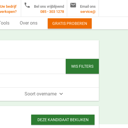


Uw bedrijf
Bel ons vrijblijvend
Email ons
verkopen?
085 - 303 1278
service@
Tools
Over ons
GRATIS PROBEREN
WIS FILTERS

Soort overname
DEZE KANDIDAAT BEKIJKEN