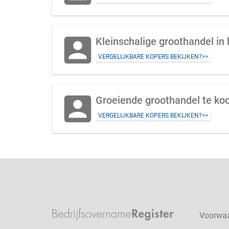
account_box
Kleinschalige groothandel in
VERGELIJKBARE KOPERS BEKIJKEN?>>
account_box
Groeiende groothandel te ko
VERGELIJKBARE KOPERS BEKIJKEN?>>
Voorwa