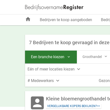
home
Bedrijven te koop aangeboden
Bedri
7 Bedrijven te koop gevraagd in deze

Een branche kiezen
Groothandel


Eén of meer locaties kiezen

# Medewerkers
Gezon
account_box
Kleine bloemengroothandel te
VERGELIJKBARE KOPERS BEKIJKEN?>>