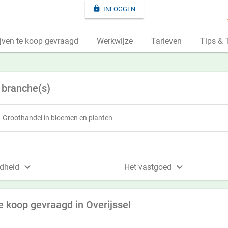

INLOGGEN
jven te koop gevraagd
Werkwijze
Tarieven
Tips & 
 branche(s)
Groothandel in bloemen en planten


dheid
Het vastgoed
 koop gevraagd in Overijssel