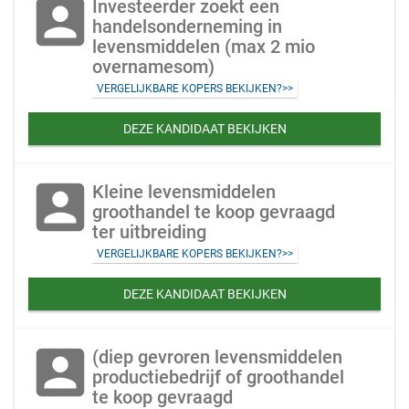
account_box
Investeerder zoekt een
handelsonderneming in
levensmiddelen (max 2 mio
overnamesom)
VERGELIJKBARE KOPERS BEKIJKEN?>>
DEZE KANDIDAAT BEKIJKEN
account_box
Kleine levensmiddelen
groothandel te koop gevraagd
ter uitbreiding
VERGELIJKBARE KOPERS BEKIJKEN?>>
DEZE KANDIDAAT BEKIJKEN
account_box
(diep gevroren levensmiddelen
productiebedrijf of groothandel
te koop gevraagd