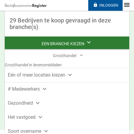

INLOGGEN
29 Bedrijven te koop gevraagd in deze
branche(s)

EEN BRANCHE KIEZEN

Groothandel
Groothandel in levensmiddelen

Eén of meer locaties kiezen

# Medewerkers

Gezondheid

Het vastgoed

Soort overname