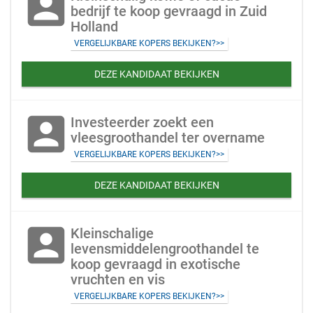
account_box
bedrijf te koop gevraagd in Zuid
Holland
VERGELIJKBARE KOPERS BEKIJKEN?>>
DEZE KANDIDAAT BEKIJKEN
account_box
Investeerder zoekt een
vleesgroothandel ter overname
VERGELIJKBARE KOPERS BEKIJKEN?>>
DEZE KANDIDAAT BEKIJKEN
account_box
Kleinschalige
levensmiddelengroothandel te
koop gevraagd in exotische
vruchten en vis
VERGELIJKBARE KOPERS BEKIJKEN?>>