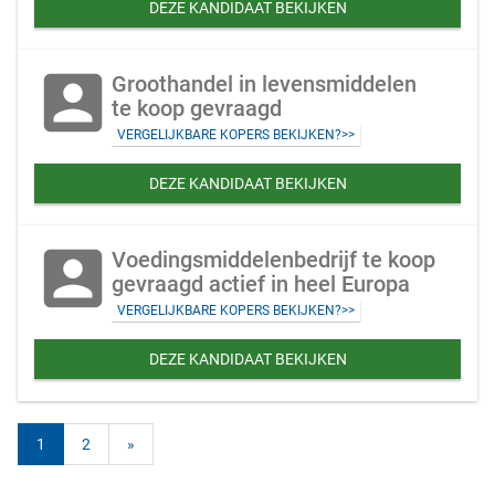
DEZE KANDIDAAT BEKIJKEN
account_box
Groothandel in levensmiddelen
te koop gevraagd
VERGELIJKBARE KOPERS BEKIJKEN?>>
DEZE KANDIDAAT BEKIJKEN
account_box
Voedingsmiddelenbedrijf te koop
gevraagd actief in heel Europa
VERGELIJKBARE KOPERS BEKIJKEN?>>
DEZE KANDIDAAT BEKIJKEN
1
2
»