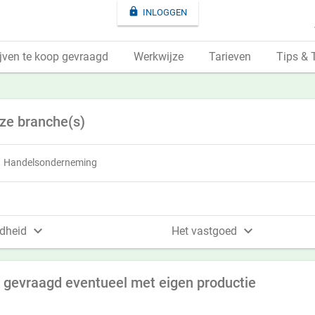

INLOGGEN
jven te koop gevraagd
Werkwijze
Tarieven
Tips & 
eze branche(s)
Handelsonderneming


dheid
Het vastgoed
gevraagd eventueel met eigen productie