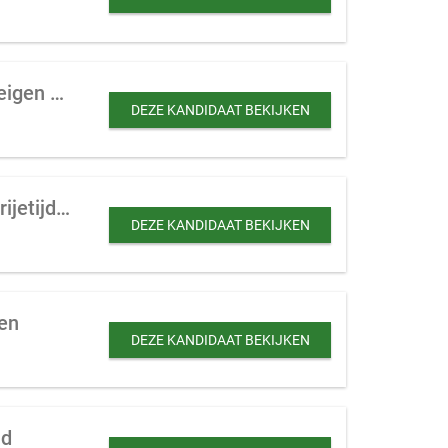
Kleinschalige handelsonderneming te koop gevraagd in Brabant eventueel met eigen productje
DEZE KANDIDAAT BEKIJKEN
Handelsonderneming te koop gevraagd in baby-, kind-, speelgoed-, cadeau- en vrijetijdsartikelen
DEZE KANDIDAAT BEKIJKEN
en
DEZE KANDIDAAT BEKIJKEN
id