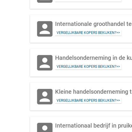
account_box
VERGELIJKBARE KOPERS BEKIJKEN?>>
account_box
Handelsonderneming in de kun
VERGELIJKBARE KOPERS BEKIJKEN?>>
account_box
Kleine handelsonderneming t
VERGELIJKBARE KOPERS BEKIJKEN?>>
account_box
Internationaal bedrijf in prui