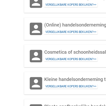
account_box
VERGELIJKBARE KOPERS BEKIJKEN?>>
account_box
(Online) handelsonderneming
VERGELIJKBARE KOPERS BEKIJKEN?>>
account_box
Cosmetica of schoonheidssal
VERGELIJKBARE KOPERS BEKIJKEN?>>
account_box
Kleine handelsonderneming t
VERGELIJKBARE KOPERS BEKIJKEN?>>