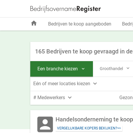
home
Bedrijven te koop aangeboden
Bedri
165 Bedrijven te koop gevraagd in d

Een branche kiezen
Groothandel


Eén of meer locaties kiezen

# Medewerkers
Gezon
account_box
Handelsonderneming te koop 
VERGELIJKBARE KOPERS BEKIJKEN?>>