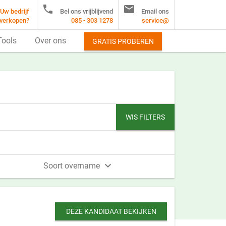


Uw bedrijf
Bel ons vrijblijvend
Email ons
verkopen?
085 - 303 1278
service@
Tools
Over ons
GRATIS PROBEREN
WIS FILTERS

Soort overname
DEZE KANDIDAAT BEKIJKEN