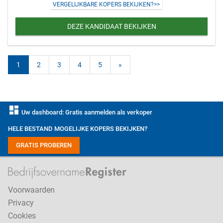
VERGELIJKBARE KOPERS BEKIJKEN?>>
DEZE KANDIDAAT BEKIJKEN
1
2
3
4
5
»
dashboard
Uw dashboard: Gratis aanmelden als verkoper
HELE BESTAND MOGELIJKE KOPERS BEKIJKEN?
GRATIS PROBEREN
Voorwaarden
Privacy
Cookies