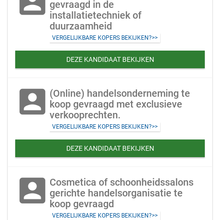
account_box
gevraagd in de
installatietechniek of
duurzaamheid
VERGELIJKBARE KOPERS BEKIJKEN?>>
DEZE KANDIDAAT BEKIJKEN
account_box
(Online) handelsonderneming te
koop gevraagd met exclusieve
verkooprechten.
VERGELIJKBARE KOPERS BEKIJKEN?>>
DEZE KANDIDAAT BEKIJKEN
account_box
Cosmetica of schoonheidssalons
gerichte handelsorganisatie te
koop gevraagd
VERGELIJKBARE KOPERS BEKIJKEN?>>