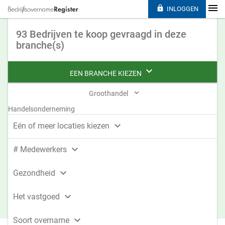

INLOGGEN
93 Bedrijven te koop gevraagd in deze
branche(s)

EEN BRANCHE KIEZEN

Groothandel
Handelsonderneming

Eén of meer locaties kiezen

# Medewerkers

Gezondheid

Het vastgoed

Soort overname