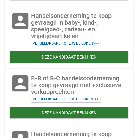
account_box
Handelsonderneming te koop
gevraagd in baby-, kind-,
speelgoed-, cadeau- en
vrijetijdsartikelen
VERGELIJKBARE KOPERS BEKIJKEN?>>
DEZE KANDIDAAT BEKIJKEN
account_box
B-B of B-C handelsonderneming
te koop gevraagd met exclusieve
verkooprechten
VERGELIJKBARE KOPERS BEKIJKEN?>>
DEZE KANDIDAAT BEKIJKEN
Handelsonderneming te koop