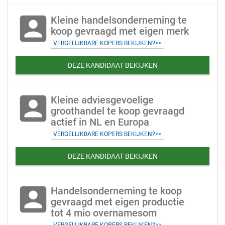
account_box
Kleine handelsonderneming te
koop gevraagd met eigen merk
VERGELIJKBARE KOPERS BEKIJKEN?>>
DEZE KANDIDAAT BEKIJKEN
account_box
Kleine adviesgevoelige
groothandel te koop gevraagd
actief in NL en Europa
VERGELIJKBARE KOPERS BEKIJKEN?>>
DEZE KANDIDAAT BEKIJKEN
account_box
Handelsonderneming te koop
gevraagd met eigen productie
tot 4 mio overnamesom