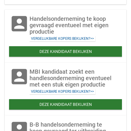
account_box
Handelsonderneming te koop
gevraagd eventueel met eigen
productie
VERGELIJKBARE KOPERS BEKIJKEN?>>
DEZE KANDIDAAT BEKIJKEN
account_box
MBI kandidaat zoekt een
handlesonderneming eventueel
met een stuk eigen productie
VERGELIJKBARE KOPERS BEKIJKEN?>>
DEZE KANDIDAAT BEKIJKEN
account_box
B-B handelsonderneming te