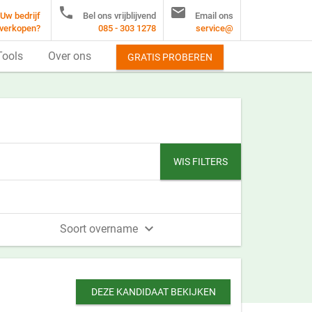


Uw bedrijf
Bel ons vrijblijvend
Email ons
verkopen?
085 - 303 1278
service@
Tools
Over ons
GRATIS PROBEREN
WIS FILTERS

Soort overname
DEZE KANDIDAAT BEKIJKEN