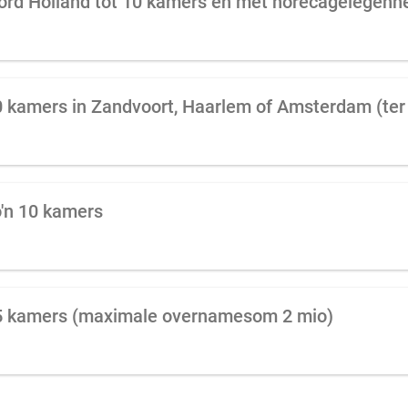
oord Holland tot 10 kamers en met horecagelegenh
o'n 10 kamers
25 kamers (maximale overnamesom 2 mio)