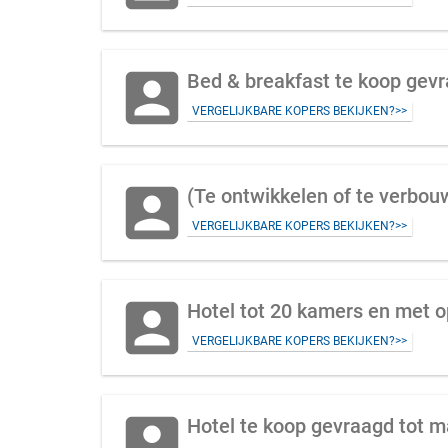
account_box
Bed & breakfast te koop gev
VERGELIJKBARE KOPERS BEKIJKEN?>>
account_box
(Te ontwikkelen of te verbou
VERGELIJKBARE KOPERS BEKIJKEN?>>
account_box
Hotel tot 20 kamers en met o
VERGELIJKBARE KOPERS BEKIJKEN?>>
account_box
Hotel te koop gevraagd tot 