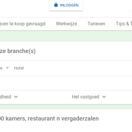

INLOGGEN
jven te koop gevraagd
Werkwijze
Tarieven
Tips & 
eze branche(s)

ie
Hotel


dheid
Het vastgoed
00 kamers, restaurant n vergaderzalen