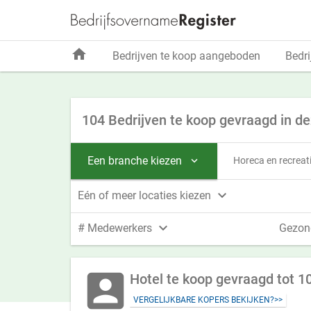
home
Bedrijven te koop aangeboden
Bedri
104 Bedrijven te koop gevraagd in d
Een branche kiezen
Horeca en recreat


Eén of meer locaties kiezen

# Medewerkers
Gezon
account_box
Hotel te koop gevraagd tot 1
VERGELIJKBARE KOPERS BEKIJKEN?>>