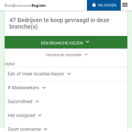

INLOGGEN
47 Bedrijven te koop gevraagd in deze
branche(s)

EEN BRANCHE KIEZEN

Horeca en recreatie
Hotel

Eén of meer locaties kiezen

# Medewerkers

Gezondheid

Het vastgoed

Soort overname