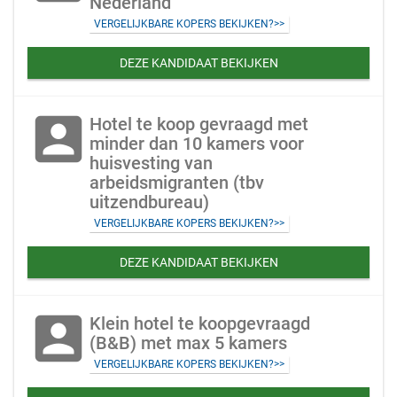
Nederland
VERGELIJKBARE KOPERS BEKIJKEN?>>
DEZE KANDIDAAT BEKIJKEN
account_box
Hotel te koop gevraagd met
minder dan 10 kamers voor
huisvesting van
arbeidsmigranten (tbv
uitzendbureau)
VERGELIJKBARE KOPERS BEKIJKEN?>>
DEZE KANDIDAAT BEKIJKEN
account_box
Klein hotel te koopgevraagd
(B&B) met max 5 kamers
VERGELIJKBARE KOPERS BEKIJKEN?>>