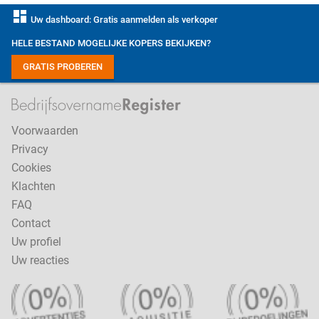
dashboard
Uw dashboard: Gratis aanmelden als verkoper
HELE BESTAND MOGELIJKE KOPERS BEKIJKEN?
GRATIS PROBEREN
Voorwaarden
Privacy
Cookies
Klachten
FAQ
Contact
Uw profiel
Uw reacties