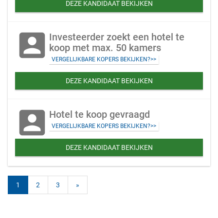
DEZE KANDIDAAT BEKIJKEN
account_box
Investeerder zoekt een hotel te
koop met max. 50 kamers
VERGELIJKBARE KOPERS BEKIJKEN?>>
DEZE KANDIDAAT BEKIJKEN
account_box
Hotel te koop gevraagd
VERGELIJKBARE KOPERS BEKIJKEN?>>
DEZE KANDIDAAT BEKIJKEN
1
2
3
»