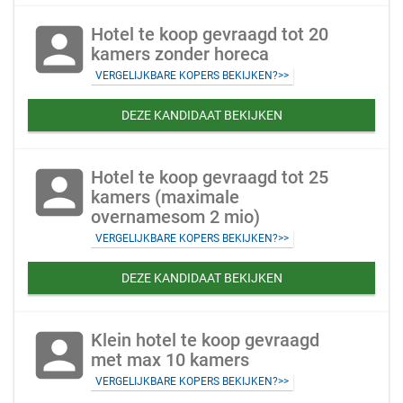
account_box
Hotel te koop gevraagd tot 20
kamers zonder horeca
VERGELIJKBARE KOPERS BEKIJKEN?>>
DEZE KANDIDAAT BEKIJKEN
account_box
Hotel te koop gevraagd tot 25
kamers (maximale
overnamesom 2 mio)
VERGELIJKBARE KOPERS BEKIJKEN?>>
DEZE KANDIDAAT BEKIJKEN
account_box
Klein hotel te koop gevraagd
met max 10 kamers
VERGELIJKBARE KOPERS BEKIJKEN?>>