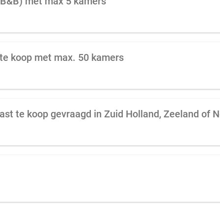
 (B&B) met max 5 kamers
l te koop met max. 50 kamers