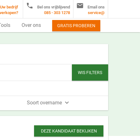


Uw bedrijf
Bel ons vrijblijvend
Email ons
verkopen?
085 - 303 1278
service@
Tools
Over ons
GRATIS PROBEREN
WIS FILTERS

Soort overname
DEZE KANDIDAAT BEKIJKEN