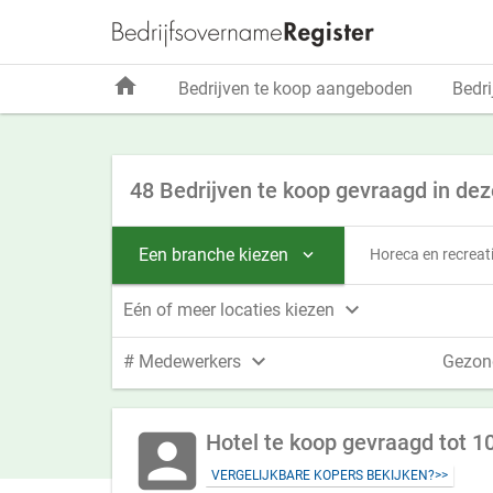
home
Bedrijven te koop aangeboden
Bedri
48 Bedrijven te koop gevraagd in dez
Een branche kiezen
Horeca en recreat


Eén of meer locaties kiezen

# Medewerkers
Gezon
account_box
Hotel te koop gevraagd tot 1
VERGELIJKBARE KOPERS BEKIJKEN?>>