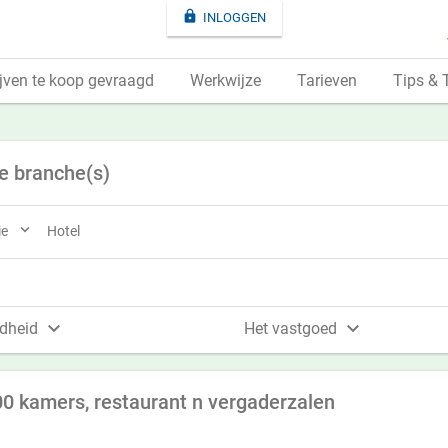

INLOGGEN
jven te koop gevraagd
Werkwijze
Tarieven
Tips & 
e branche(s)

ie
Hotel


dheid
Het vastgoed
00 kamers, restaurant n vergaderzalen