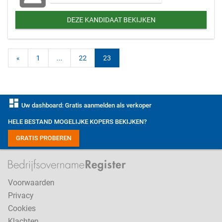
DEZE KANDIDAAT BEKIJKEN
«
1
...
22
23
dashboard
Uw dashboard: Gratis aanmelden als verkoper
HELE BESTAND MOGELIJKE KOPERS BEKIJKEN?
GRATIS PROBEREN
Voorwaarden
Privacy
Cookies
Klachten