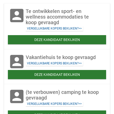
account_box
Te ontwikkelen sport- en
wellness accommodaties te
koop gevraagd
VERGELIJKBARE KOPERS BEKIJKEN?>>
DEZE KANDIDAAT BEKIJKEN
account_box
Vakantiehuis te koop gevraagd
VERGELIJKBARE KOPERS BEKIJKEN?>>
DEZE KANDIDAAT BEKIJKEN
account_box
(te verbouwen) camping te koop
gevraagd
VERGELIJKBARE KOPERS BEKIJKEN?>>