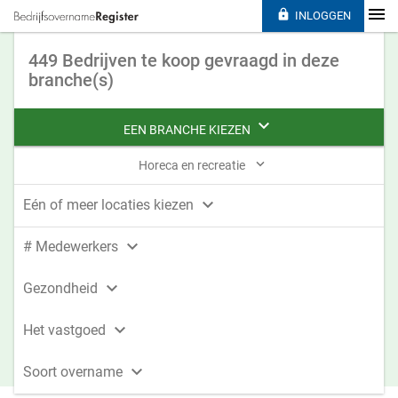

INLOGGEN
449 Bedrijven te koop gevraagd in deze
branche(s)

EEN BRANCHE KIEZEN

Horeca en recreatie

Eén of meer locaties kiezen

# Medewerkers

Gezondheid

Het vastgoed

Soort overname