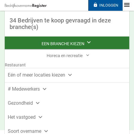

INLOGGEN
34 Bedrijven te koop gevraagd in deze
branche(s)

EEN BRANCHE KIEZEN

Horeca en recreatie
Restaurant

Eén of meer locaties kiezen

# Medewerkers

Gezondheid

Het vastgoed

Soort overname