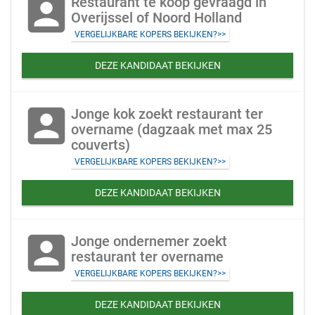
account_box
Restaurant te koop gevraagd in
Overijssel of Noord Holland
VERGELIJKBARE KOPERS BEKIJKEN?>>
DEZE KANDIDAAT BEKIJKEN
account_box
Jonge kok zoekt restaurant ter
overname (dagzaak met max 25
couverts)
VERGELIJKBARE KOPERS BEKIJKEN?>>
DEZE KANDIDAAT BEKIJKEN
account_box
Jonge ondernemer zoekt
restaurant ter overname
VERGELIJKBARE KOPERS BEKIJKEN?>>
DEZE KANDIDAAT BEKIJKEN