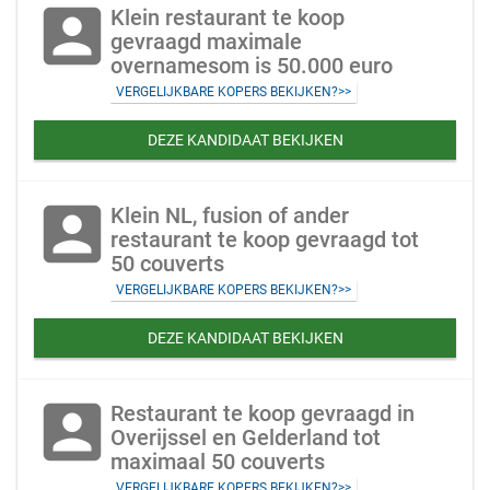
account_box
Klein restaurant te koop
gevraagd maximale
overnamesom is 50.000 euro
VERGELIJKBARE KOPERS BEKIJKEN?>>
DEZE KANDIDAAT BEKIJKEN
account_box
Klein NL, fusion of ander
restaurant te koop gevraagd tot
50 couverts
VERGELIJKBARE KOPERS BEKIJKEN?>>
DEZE KANDIDAAT BEKIJKEN
account_box
Restaurant te koop gevraagd in
Overijssel en Gelderland tot
maximaal 50 couverts
VERGELIJKBARE KOPERS BEKIJKEN?>>