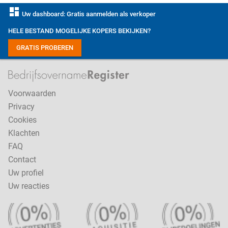
dashboard
Uw dashboard: Gratis aanmelden als verkoper
HELE BESTAND MOGELIJKE KOPERS BEKIJKEN?
GRATIS PROBEREN
Voorwaarden
Privacy
Cookies
Klachten
FAQ
Contact
Uw profiel
Uw reacties