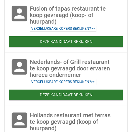
account_box
Fusion of tapas restaurant te
koop gevraagd (koop- of
huurpand)
VERGELIJKBARE KOPERS BEKIJKEN?>>
DEZE KANDIDAAT BEKIJKEN
account_box
Nederlands- of Grill restaurant
te koop gevraagd door ervaren
horeca ondernemer
VERGELIJKBARE KOPERS BEKIJKEN?>>
DEZE KANDIDAAT BEKIJKEN
account_box
Hollands restaurant met terras
te koop gevraagd (koop of
huurpand)