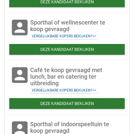
DEZE KANDIDAAT BEKIJKEN
account_box
Sporthal of wellnescenter te
koop gevraagd
VERGELIJKBARE KOPERS BEKIJKEN?>>
DEZE KANDIDAAT BEKIJKEN
account_box
Café te koop gevraagd met
lunch, bar en catering ter
uitbreiding
VERGELIJKBARE KOPERS BEKIJKEN?>>
DEZE KANDIDAAT BEKIJKEN
account_box
Sporthal of indoorspeeltuin te
koop gevraagd