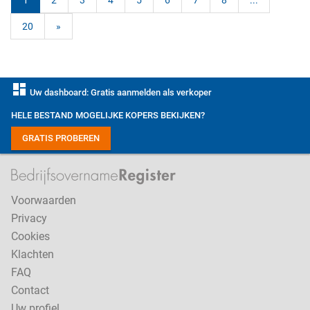
1
2
3
4
5
6
7
8
...
20
»
dashboard
Uw dashboard: Gratis aanmelden als verkoper
HELE BESTAND MOGELIJKE KOPERS BEKIJKEN?
GRATIS PROBEREN
Voorwaarden
Privacy
Cookies
Klachten
FAQ
Contact
Uw profiel