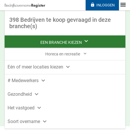

INLOGGEN
398 Bedrijven te koop gevraagd in deze
branche(s)

EEN BRANCHE KIEZEN

Horeca en recreatie

Eén of meer locaties kiezen

# Medewerkers

Gezondheid

Het vastgoed

Soort overname