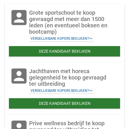
account_box
Grote sportschool te koop
gevraagd met meer dan 1500
leden (en eventueel boksen en
bootcamp)
VERGELIJKBARE KOPERS BEKIJKEN?>>
DEZE KANDIDAAT BEKIJKEN
account_box
Jachthaven met horeca
gelegenheid te koop gevraagd
ter uitbreiding
VERGELIJKBARE KOPERS BEKIJKEN?>>
DEZE KANDIDAAT BEKIJKEN
account_box
Prive wellness bedrijf te koop