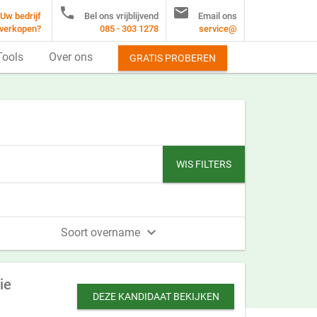


Uw bedrijf
Bel ons vrijblijvend
Email ons
verkopen?
085 - 303 1278
service@
Tools
Over ons
GRATIS PROBEREN
WIS FILTERS

Soort overname
ie
DEZE KANDIDAAT BEKIJKEN