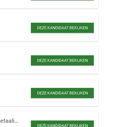
DEZE KANDIDAAT BEKIJKEN
DEZE KANDIDAAT BEKIJKEN
DEZE KANDIDAAT BEKIJKEN
Productiebedrijf te koop gevraagd in bijv. trapliften, kozijnen, halffabricaten in metaalindustrie en elektronica
DEZE KANDIDAAT BEKIJKEN