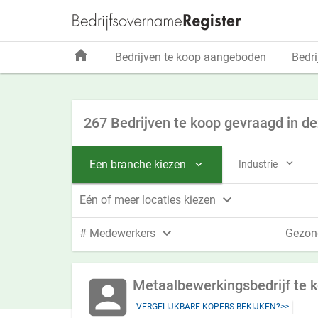
home
Bedrijven te koop aangeboden
Bedri
267 Bedrijven te koop gevraagd in d

Een branche kiezen
Industrie


Eén of meer locaties kiezen

# Medewerkers
Gezon
account_box
Metaalbewerkingsbedrijf te 
VERGELIJKBARE KOPERS BEKIJKEN?>>