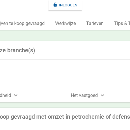

INLOGGEN
jven te koop gevraagd
Werkwijze
Tarieven
Tips & 
eze branche(s)


dheid
Het vastgoed
koop gevraagd met omzet in petrochemie of defens