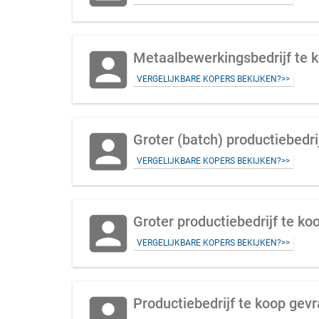
account_box
Metaalbewerkingsbedrijf te 
VERGELIJKBARE KOPERS BEKIJKEN?>>
account_box
Groter (batch) productiebedri
VERGELIJKBARE KOPERS BEKIJKEN?>>
account_box
Groter productiebedrijf te 
VERGELIJKBARE KOPERS BEKIJKEN?>>
account_box