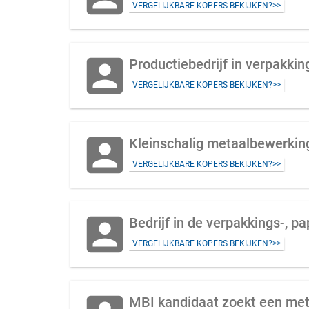
VERGELIJKBARE KOPERS BEKIJKEN?>>
account_box
Productiebedrijf in verpakkin
VERGELIJKBARE KOPERS BEKIJKEN?>>
account_box
Kleinschalig metaalbewerking
VERGELIJKBARE KOPERS BEKIJKEN?>>
account_box
Bedrijf in de verpakkings-, p
VERGELIJKBARE KOPERS BEKIJKEN?>>
MBI kandidaat zoekt een meta