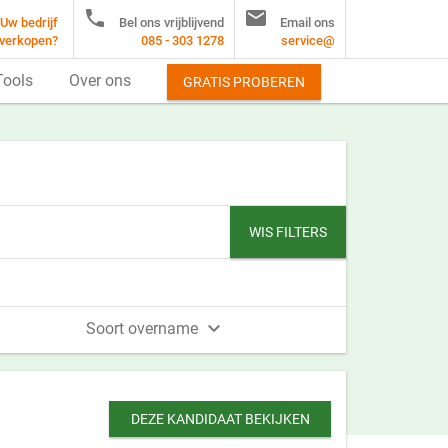


Uw bedrijf
Bel ons vrijblijvend
Email ons
verkopen?
085 - 303 1278
service@
Tools
Over ons
GRATIS PROBEREN
WIS FILTERS

Soort overname
DEZE KANDIDAAT BEKIJKEN