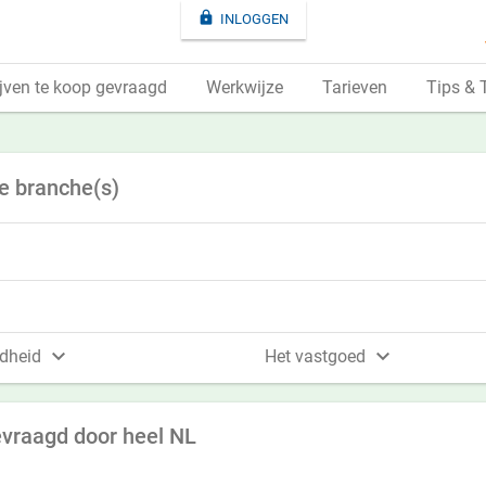

INLOGGEN
jven te koop gevraagd
Werkwijze
Tarieven
Tips & 
e branche(s)


dheid
Het vastgoed
vraagd door heel NL