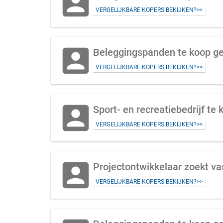
account_box
VERGELIJKBARE KOPERS BEKIJKEN?>>
account_box
Beleggingspanden te koop ge
VERGELIJKBARE KOPERS BEKIJKEN?>>
account_box
Sport- en recreatiebedrijf te 
VERGELIJKBARE KOPERS BEKIJKEN?>>
account_box
Projectontwikkelaar zoekt v
VERGELIJKBARE KOPERS BEKIJKEN?>>