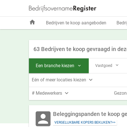
home
Bedrijven te koop aangeboden
Bedri
63 Bedrijven te koop gevraagd in dez

Een branche kiezen
Vastgoed


Eén of meer locaties kiezen

# Medewerkers
Gezon
account_box
Beleggingspanden te koop ge
VERGELIJKBARE KOPERS BEKIJKEN?>>