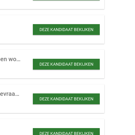
DEZE KANDIDAAT BEKIJKEN
Locatie voor ontwikkeling naar woningbouw, gelegen in een woonwijk of tegen een woonwijk aan
DEZE KANDIDAAT BEKIJKEN
Commercieel vastgoed voor transformatie en verhuurd woonvastgoed te koop gevraagd
DEZE KANDIDAAT BEKIJKEN
DEZE KANDIDAAT BEKIJKEN