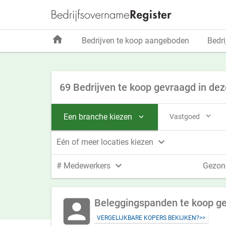
home
Bedrijven te koop aangeboden
Bedri
69 Bedrijven te koop gevraagd in dez

Een branche kiezen
Vastgoed


Eén of meer locaties kiezen

# Medewerkers
Gezon
account_box
Beleggingspanden te koop ge
VERGELIJKBARE KOPERS BEKIJKEN?>>