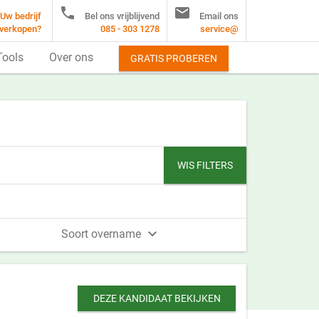


Uw bedrijf
Bel ons vrijblijvend
Email ons
verkopen?
085 - 303 1278
service@
Tools
Over ons
GRATIS PROBEREN
WIS FILTERS

Soort overname
DEZE KANDIDAAT BEKIJKEN