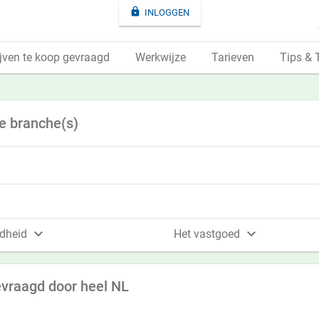

INLOGGEN
jven te koop gevraagd
Werkwijze
Tarieven
Tips & 
e branche(s)


dheid
Het vastgoed
vraagd door heel NL