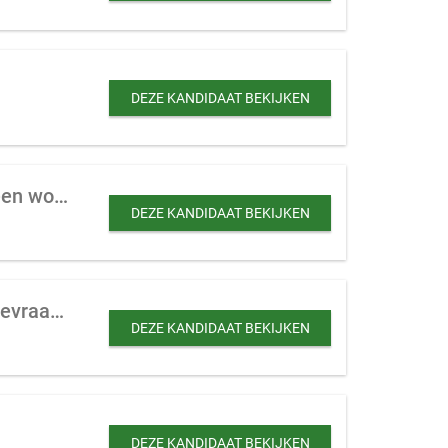
DEZE KANDIDAAT BEKIJKEN
Locatie voor ontwikkeling naar woningbouw, gelegen in een woonwijk of tegen een woonwijk aan
DEZE KANDIDAAT BEKIJKEN
Commercieel vastgoed voor transformatie en verhuurd woonvastgoed te koop gevraagd
DEZE KANDIDAAT BEKIJKEN
DEZE KANDIDAAT BEKIJKEN