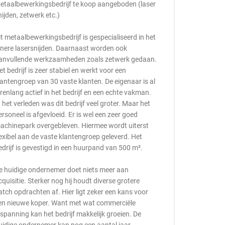
etaalbewerkingsbedrijf te koop aangeboden (laser
nijden, zetwerk etc.)
it metaalbewerkingsbedrijf is gespecialiseerd in het
ijnere lasersnijden. Daarnaast worden ook
anvullende werkzaamheden zoals zetwerk gedaan.
et bedrijf is zeer stabiel en werkt voor een
lantengroep van 30 vaste klanten. De eigenaar is al
arenlang actief in het bedrijf en een echte vakman.
n het verleden was dit bedrijf veel groter. Maar het
ersoneel is afgevloeid. Er is wel een zeer goed
achinepark overgebleven. Hiermee wordt uiterst
lexibel aan de vaste klantengroep geleverd. Het
edrijf is gevestigd in een huurpand van 500 m².
e huidige ondernemer doet niets meer aan
cquisitie. Sterker nog hij houdt diverse grotere
atch opdrachten af. Hier ligt zeker een kans voor
en nieuwe koper. Want met wat commerciële
nspanning kan het bedrijf makkelijk groeien. De