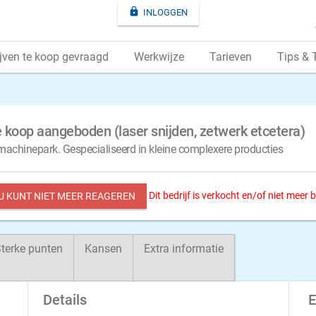

INLOGGEN
jven te koop gevraagd
Werkwijze
Tarieven
Tips & 
 koop aangeboden (laser snijden, zetwerk etcetera)
machinepark. Gespecialiseerd in kleine complexere producties
Dit bedrijf is verkocht en/of niet meer
 U KUNT NIET MEER REAGEREN
terke punten
Kansen
Extra informatie
Details
E