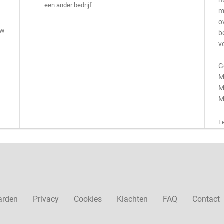
h
een ander bedrijf
m
o
uw
b
v
G
M
M
M
L
arden
Privacy
Cookies
Klachten
FAQ
Contact