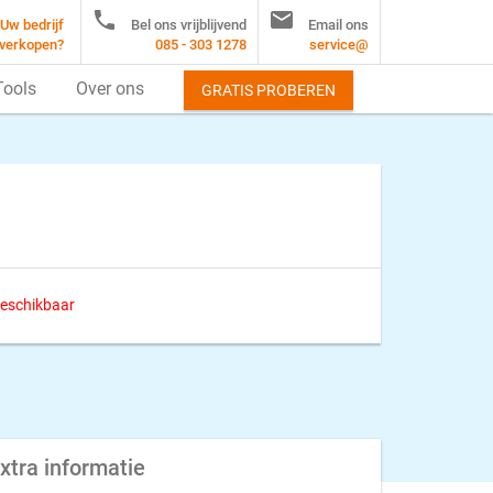


Uw bedrijf
Bel ons vrijblijvend
Email ons
verkopen?
085 - 303 1278
service@
Tools
Over ons
GRATIS PROBEREN
 beschikbaar
xtra informatie