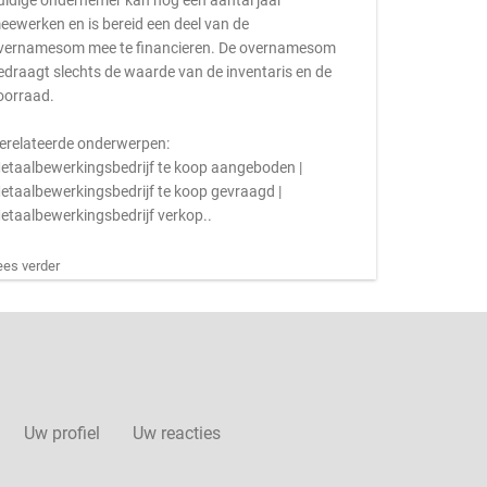
uidige ondernemer kan nog een aantal jaar
eewerken en is bereid een deel van de
vernamesom mee te financieren. De overnamesom
edraagt slechts de waarde van de inventaris en de
oorraad.
erelateerde onderwerpen:
etaalbewerkingsbedrijf te koop aangeboden |
etaalbewerkingsbedrijf te koop gevraagd |
etaalbewerkingsbedrijf verkop..
ees verder
Uw profiel
Uw reacties