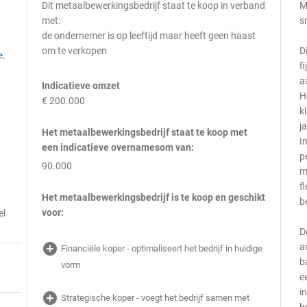
Dit metaalbewerkingsbedrijf staat te koop in verband
M
met:
s
de ondernemer is op leeftijd maar heeft geen haast
om te verkopen
D
e
,
f
a
Indicatieve omzet
H
€ 200.000
k
j
Het metaalbewerkingsbedrijf staat te koop met
I
een indicatieve overnamesom van:
p
90.000
m
f
Het metaalbewerkingsbedrijf is te koop en geschikt
b
voor:
el
D
add_circle
a
Financiële koper - optimaliseert het bedrijf in huidige
b
vorm
e
i
add_circle
Strategische koper - voegt het bedrijf samen met